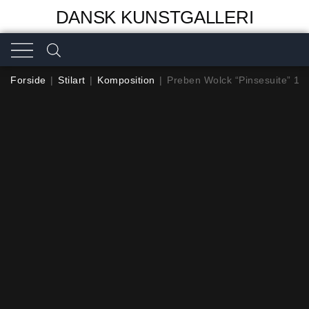
DANSK KUNSTGALLERI
Forside
|
Stilart
|
Komposition
|
Preben Wolck “Pinsesuite” 19