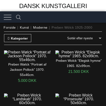
DANSK KUNSTGALLERI
Forside
|
Kunst
|
Moderne
|
Preben Wölck 1925-2000
Kategorier
Preben Wolck “Elegisk hymne”
Preben Wølck “Portræt af
1965. 82x99cm.
Jackson Pollock” 1970.
21.500
DKK
55x46cm.
5.000
DKK