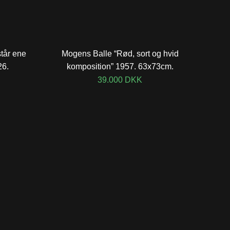
tår ene
Mogens Balle “Rød, sort og hvid
26.
komposition” 1957. 63x73cm.
39.000
DKK