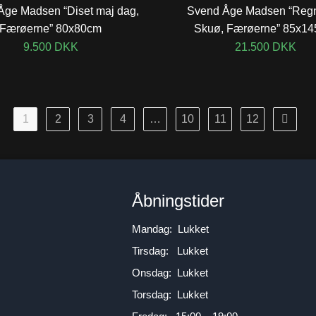
Åge Madsen “Diset maj dag,
Svend Åge Madsen “Reg
Færøerne” 80x80cm
Skuø, Færøerne” 85x14
9.500
DKK
21.500
DKK
1
2
3
4
…
10
11
12
n
Åbningstider
Mandag: Lukket
Tirsdag: Lukket
Onsdag: Lukket
Torsdag: Lukket