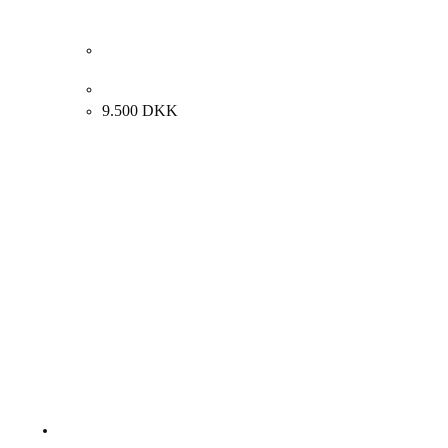
Carl Fischer. Kvindeportræt. 65x50cm.
9.500
DKK