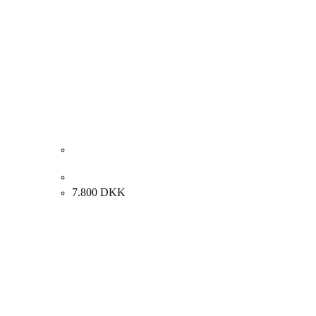
Carl Fischer. Landskab. 80x64cm.
7.800
DKK