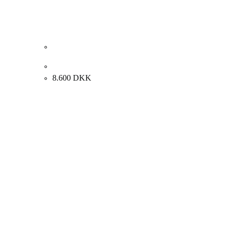
Carl Fischer. Kvindeportræt. 33x37cm.
8.600
DKK