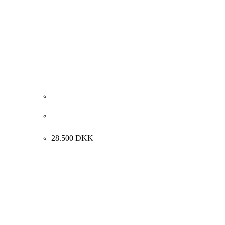
Carl Fischer. Interiør med kunstnerens hustru, 1920.
71x58cm.
28.500
DKK