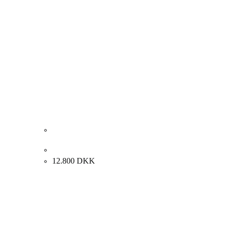
Carl Fischer. Interiør, ca. 1930. 52x65cm.
12.800
DKK