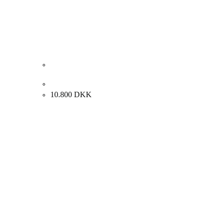
Carl Fischer. Paris, Frankrig. 61x73cm.
10.800
DKK