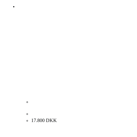
Carl Fischer “Interiør med kvinde” 1924. 45x34cm.
17.800
DKK