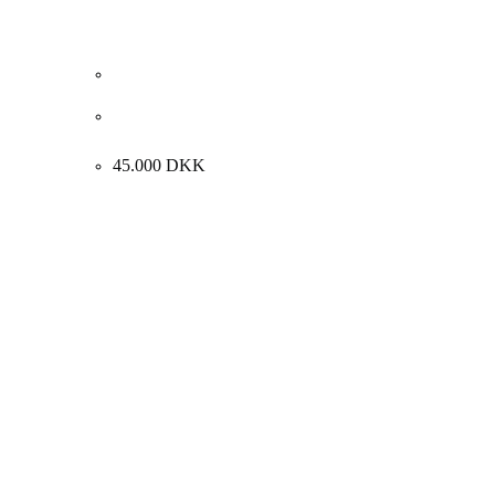
Carl Fischer “Interiør med rygvendt kvinde” ca.
1925. 69x59cm.
45.000
DKK