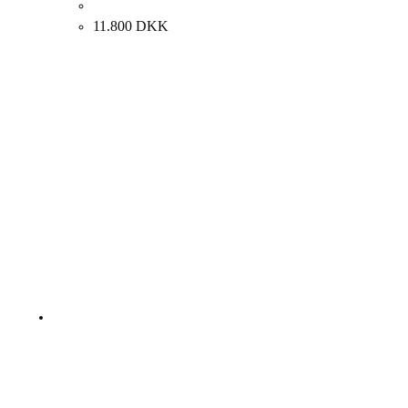
Carl Fischer. Opstilling med frugter. 71x67cm.
11.800
DKK