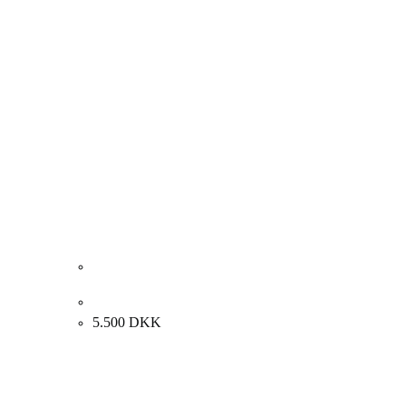
Carl Fischer. Kvindeportræt. 39x29cm.
5.500
DKK