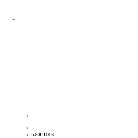
Carl Fischer. Komposition med kvinde. 50x58cm.
6.800
DKK