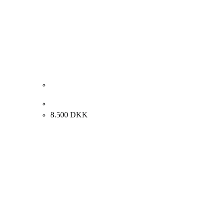
Carl Fischer. Blomster. 65x54cm.
8.500
DKK