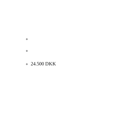
Carl Fischer “Interiør med kunstnerens hustru”
61x61cm.
24.500
DKK