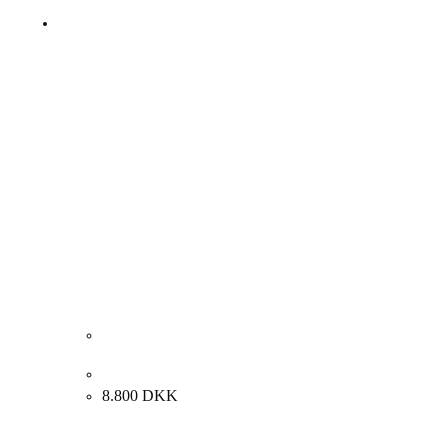
Carl Fischer. Markedsplads. 33x41cm.
8.800
DKK