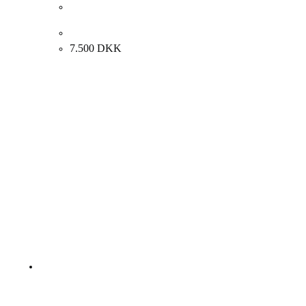
Carl Fischer. Opstilling med æbler. 48x57cm.
7.500
DKK