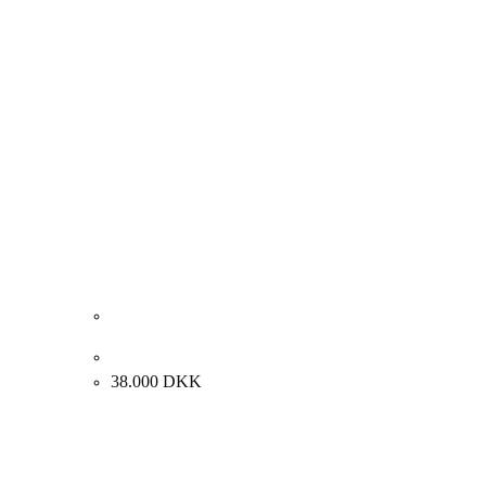
Niels Corfitzen “Komposition” 2009. 150x120cm.
38.000
DKK