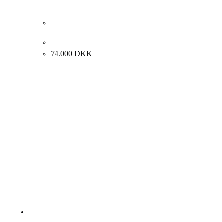
Albert Bertelsen “Opstilling” 1971. 80x120cm.
74.000
DKK