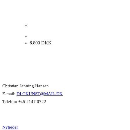
Helge Helme. Kvindeportræt. 33x41cm.
6.800
DKK
Kontakt Info
Christian Jenning Hansen
E-mail:
DLGKUNST@MAIL.DK
Telefon: +45 2147 0722
Kategorier
Nyheder