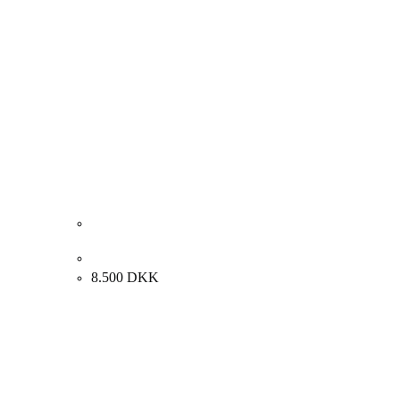
Preben Haven. Komposition, ca. 2010. 100x100cm.
8.500
DKK