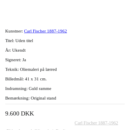
Carl Fischer. Kvindeportræt.
41x31cm.
Kunstner:
Carl Fischer 1887-1962
Titel: Uden titel
År: Ukendt
Signeret: Ja
Teknik: Oliemaleri på lærred
Billedmål: 41 x 31 cm.
Indramning: Guld ramme
Bemærkning: Original stand
9.600
DKK
Varenummer (SKU):
632
Kategorier:
Carl Fischer 1887-1962
,