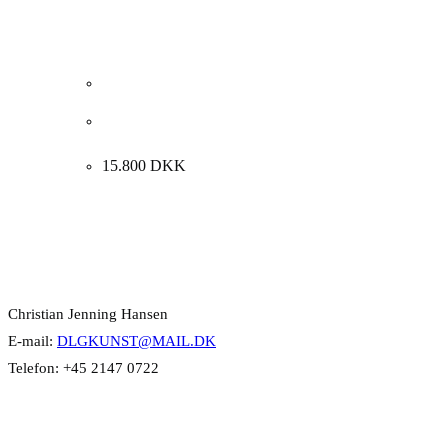
Henriette Hagelskjær. “Interiør med personer”,
130x160cm.
15.800
DKK
Kontakt Info
Christian Jenning Hansen
E-mail:
DLGKUNST@MAIL.DK
Telefon: +45 2147 0722
Kategorier