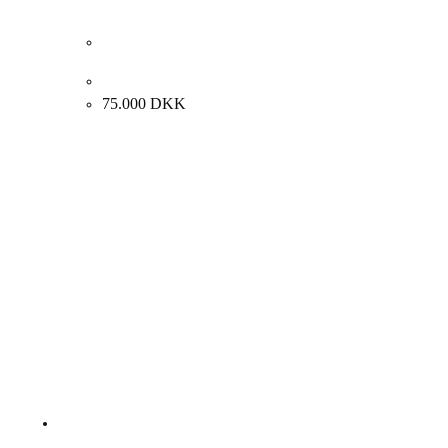
Jens Birkemose “Komposition”, ca. 2000. 130x195cm
75.000
DKK