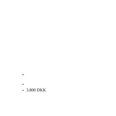
Henry Fabricius Jensen. Opstilling. 53x38cm.
3.800
DKK