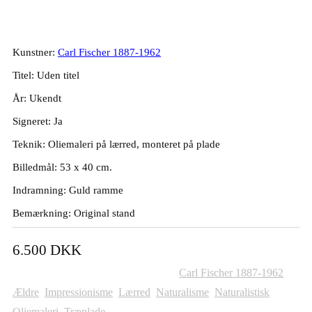
Carl Fischer. Komposition. 53x40cm.
Kunstner:
Carl Fischer 1887-1962
Titel: Uden titel
År: Ukendt
Signeret: Ja
Teknik: Oliemaleri på lærred, monteret på plade
Billedmål: 53 x 40 cm.
Indramning: Guld ramme
Bemærkning: Original stand
6.500
DKK
Varenummer (SKU):
634
Kategorier:
Carl Fischer 1887-1962
,
Ældre
,
Impressionisme
,
Lærred
,
Naturalisme
,
Naturalistisk
,
Oliemaleri
,
Træplade