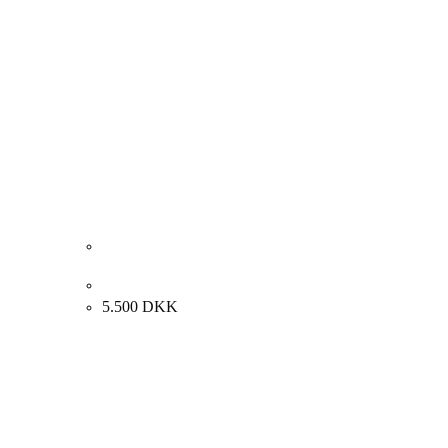
Nilaus Fristrup. Landskab. 30x61cm.
5.500
DKK