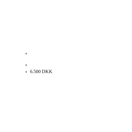
Lars Swane “Opstilling på bord” 65x76cm.
6.500
DKK