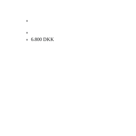
Helge Helme. Kvindeportræt. 33x41cm.
6.800
DKK