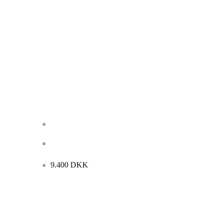
Carsten Dahl. “RIBE GALGEBAKKE”, 2017.
60x80cm.
9.400
DKK