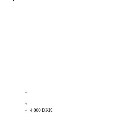
Rolf Gjedsted. Komposition, ca. 1990. 80x100cm.
4.800
DKK