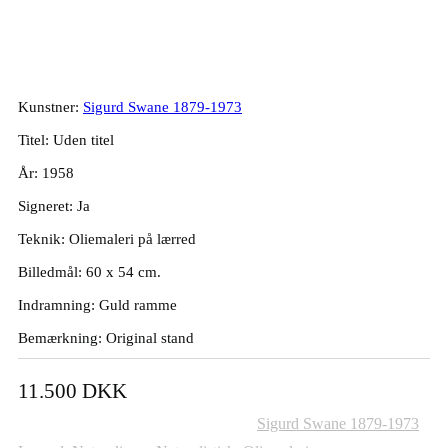
Sigurd Swane. Komposition, 1958.
60x54cm.
Kunstner:
Sigurd Swane 1879-1973
Titel: Uden titel
År: 1958
Signeret: Ja
Teknik: Oliemaleri på lærred
Billedmål: 60 x 54 cm.
Indramning: Guld ramme
Bemærkning: Original stand
11.500
DKK
Varenummer (SKU):
326
Kategorier:
Sigurd Swane 1879-1973
,