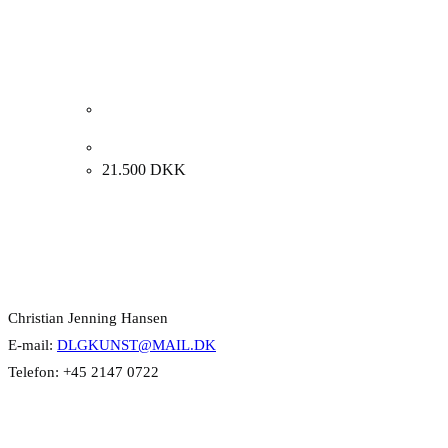
Uffe Christoffersen. Uden titel, 1973. 91x122cm.
21.500
DKK
Kontakt Info
Christian Jenning Hansen
E-mail:
DLGKUNST@MAIL.DK
Telefon: +45 2147 0722
Kategorier