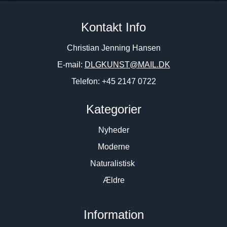
Kurt Trampedach. “Monotop,
Ljudmila Vodopic. “In the
Kontakt Info
unika”, 1990. 80x58cm.
rainbow”, 2020. 150x100cm.
34.500
DKK
17.500
DKK
Christian Jenning Hansen
E-mail:
DLGKUNST@MAIL.DK
Telefon: +45 2147 0722
Kategorier
Nyheder
Moderne
Naturalistisk
Ældre
Information