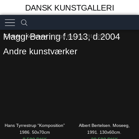
DANSK KUNSTGALLERI
Maggi Baaring f.1913, d.2004
Forside
|
Kunstnere
|
Maggi Baaring 1913-2004
Andre kunstværker
Hans Tyrrestrup “Komposition”
Albert Bertelsen. Moseeg,
1986. 50x70cm
1991. 130x60cm.