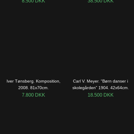
8.500
DKK
38.500
DKK
Iver Tønsberg. Komposition,
Carl V. Meyer. “Børn danser i
2008. 81x70cm.
skolegården” 1904. 42x64cm.
7.800
DKK
18.500
DKK