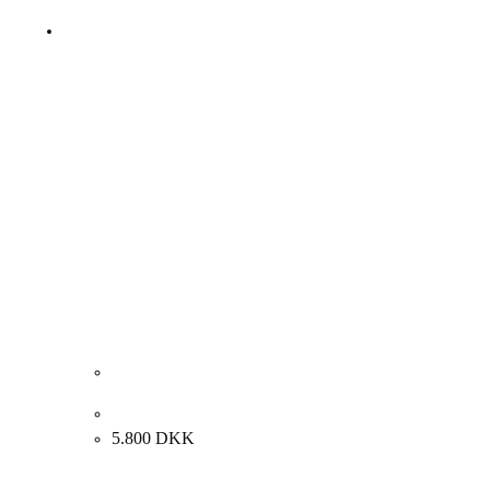
Preben Wölck. Komposition, 1968. 57x41cm.
5.800
DKK