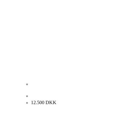
Loui Michael “Komposition” 1968. 82x100cm.
12.500
DKK