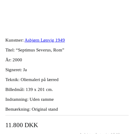
Asbjørn Lønvig. “Septimus Severus,
Rom”, 2000. 139x201cm.
Kunstner:
Asbjørn Lønvig 1949
Titel: “Septimus Severus, Rom”
År: 2000
Signeret: Ja
Teknik: Oliemaleri på lærred
Billedmål: 139 x 201 cm.
Indramning: Uden ramme
Bemærkning: Original stand
11.800
DKK