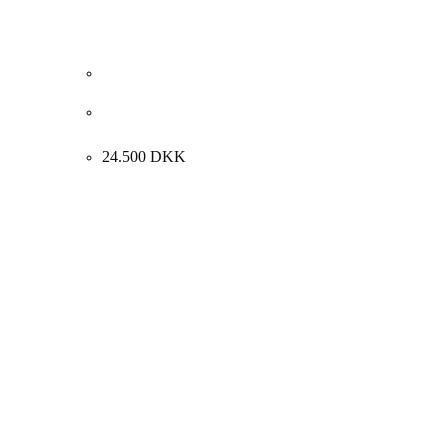
Jais Nielsen. “Parti fra Sainte-Marine”, Bregtagne
1911. 61x74cm.
24.500
DKK