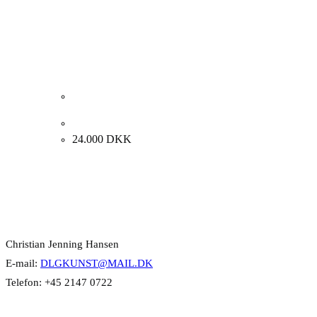
Thor Lindeneg “Natura morte” 1994. 73x60cm.
24.000
DKK
Kontakt Info
Christian Jenning Hansen
E-mail:
DLGKUNST@MAIL.DK
Telefon: +45 2147 0722
Kategorier