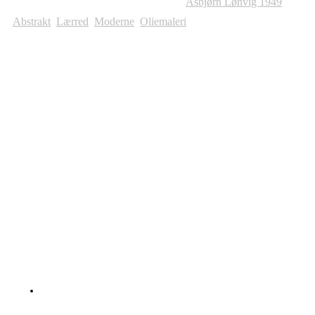
Varenummer (SKU):
1317
Kategorier:
Asbjørn Lønvig 1949
,
Abstrakt
,
Lærred
,
Moderne
,
Oliemaleri
Andre Malerier Til Salg