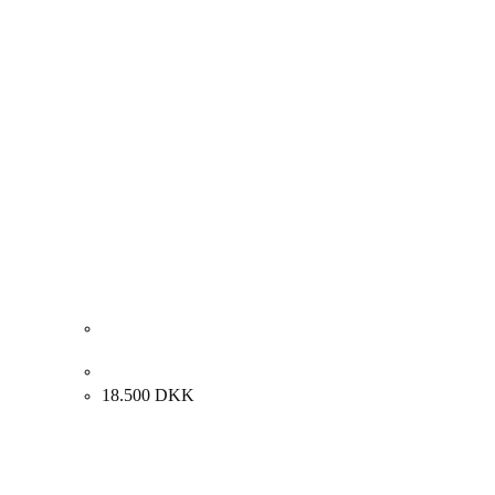
Jean Messagier. “Le Pre appapine”, ca. 1960. 75x94cm.
18.500
DKK