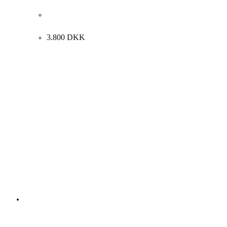
Claus Bojesen. “Metafysiske fragmenter i landskab”,
1981. 48x58cm.
3.800
DKK