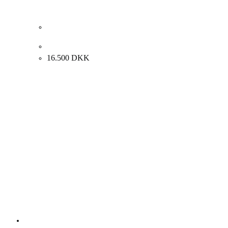
Henrik Busk Andersen “Komposition” 2023. 130x180cm
16.500
DKK