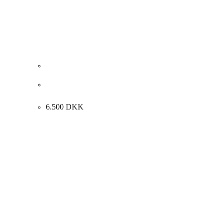
Bent Schneevoigt. Opstilling med blomster, 1992.
90x110cm.
6.500
DKK