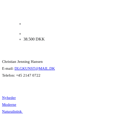
Albert Bertelsen. Moseeg, 1991. 130x60cm.
38.500
DKK
Kontakt Info
Christian Jenning Hansen
E-mail:
DLGKUNST@MAIL.DK
Telefon: +45 2147 0722
Kategorier
Nyheder
Moderne
Naturalistisk