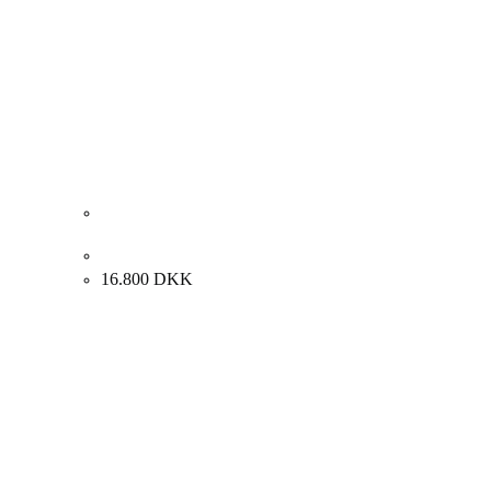
Lauritz Hartz “Landskab Odsherred” 68x89cm.
16.800
DKK