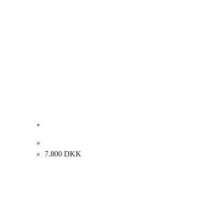
Preben Wölck. “Marine”, 1974. 46x53cm.
7.800
DKK