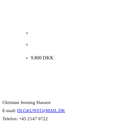
Signe Andreasen. Komposition med blomster, 1885.
49x38cm.
9.800
DKK
Kontakt Info
Christian Jenning Hansen
E-mail:
DLGKUNST@MAIL.DK
Telefon: +45 2147 0722
Kategorier