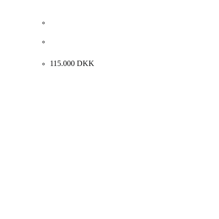
Albert Bertelsen. “Kirken ved vintertid”, 1970.
110x125cm.
115.000
DKK