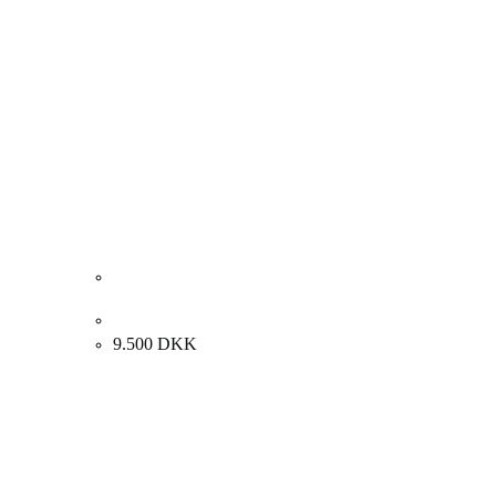
Nina Kleivan “Komposition” 1996. 95x124cm.
9.500
DKK