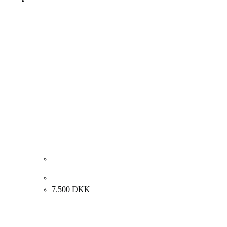
Rezan Arab. Komposition, 2016. 90x70cm.
7.500
DKK