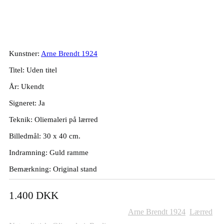
Arne Brendt. Landskab, Grønland.
30x40cm.
Kunstner:
Arne Brendt 1924
Titel: Uden titel
År: Ukendt
Signeret: Ja
Teknik: Oliemaleri på lærred
Billedmål: 30 x 40 cm.
Indramning: Guld ramme
Bemærkning: Original stand
1.400
DKK
Varenummer (SKU):
837
Kategorier:
Arne Brendt 1924
,
Lærred
,