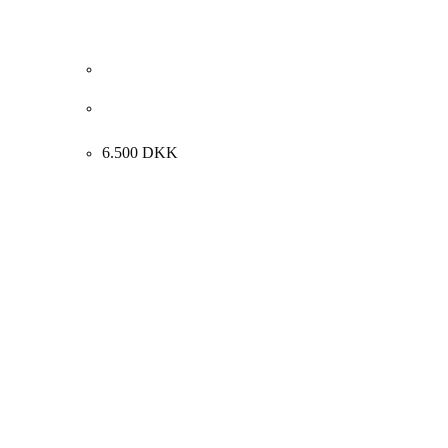
Bent Schneevoigt. Opstilling med blomster, 1992.
90x110cm.
6.500
DKK