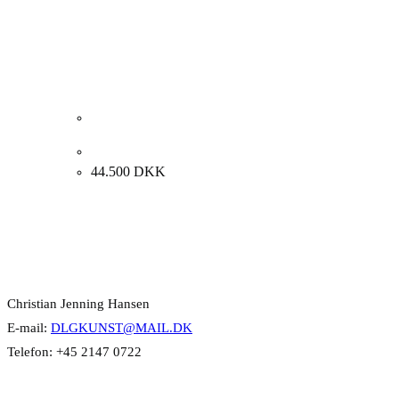
Johannes Larsen “Bøge ved en aa” 1910. 74x53cm.
44.500
DKK
Kontakt Info
Christian Jenning Hansen
E-mail:
DLGKUNST@MAIL.DK
Telefon: +45 2147 0722
Kategorier