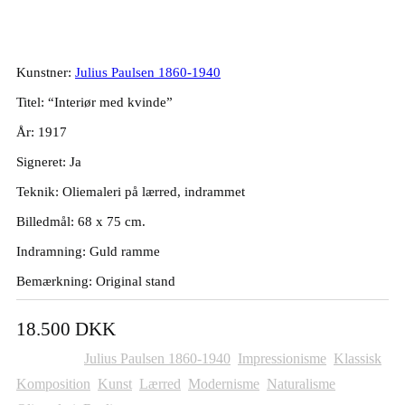
1917. 68x75cm.
Kunstner:
Julius Paulsen 1860-1940
Titel: “Interiør med kvinde”
År: 1917
Signeret: Ja
Teknik: Oliemaleri på lærred, indrammet
Billedmål: 68 x 75 cm.
Indramning: Guld ramme
Bemærkning: Original stand
18.500
DKK
Kategorier:
Julius Paulsen 1860-1940
,
Impressionisme
,
Klassisk
,
Komposition
,
Kunst
,
Lærred
,
Modernisme
,
Naturalisme
,