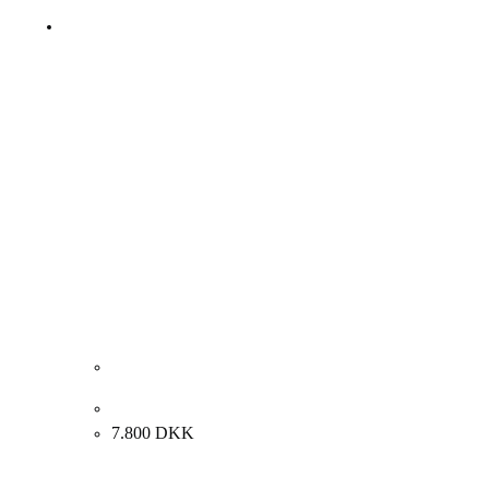
Lone Luna Vestergaard. Komposition. 100x100cm.
7.800
DKK