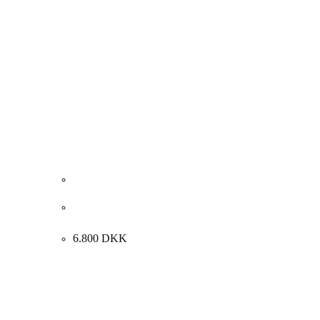
Rosita Engly. “Drages af kaos og kærlighed”, 2014.
100x120cm
6.800
DKK