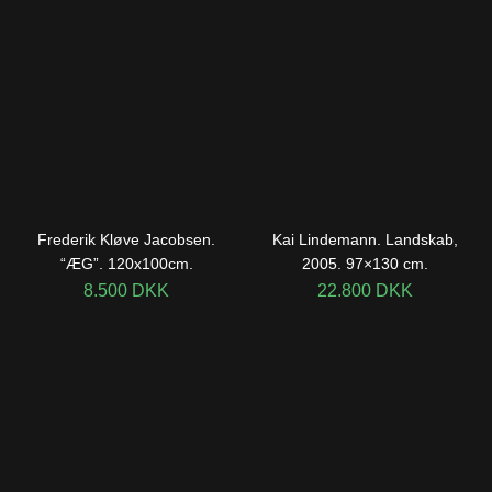
Frederik Kløve Jacobsen.
Kai Lindemann. Landskab,
“ÆG”. 120x100cm.
2005. 97×130 cm.
8.500
DKK
22.800
DKK