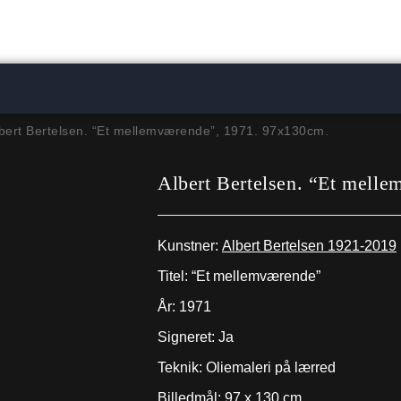
bert Bertelsen. “Et mellemværende”, 1971. 97x130cm.
Albert Bertelsen. “Et mell
Kunstner:
Albert Bertelsen 1921-2019
Titel: “Et mellemværende”
År: 1971
Signeret: Ja
Teknik: Oliemaleri på lærred
Billedmål: 97 x 130 cm.