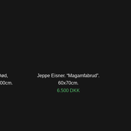
Død,
Jeppe Eisner. “Magamfabrud”.
100cm.
60x70cm.
6.500
DKK