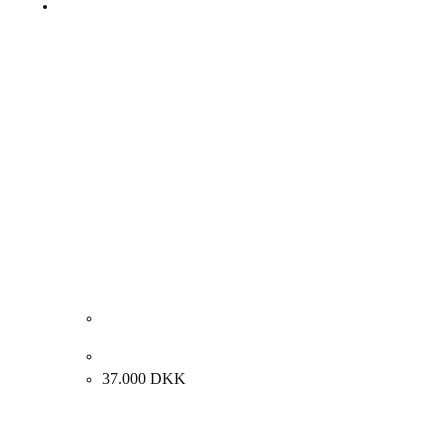
Martin Bigum “Komposition” 1987. 86x61cm.
37.000
DKK