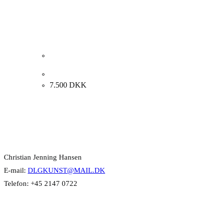
Nina Kleivan. “Blå figur”, 1988. 100x81cm.
7.500
DKK
Kontakt Info
Christian Jenning Hansen
E-mail:
DLGKUNST@MAIL.DK
Telefon: +45 2147 0722
Kategorier