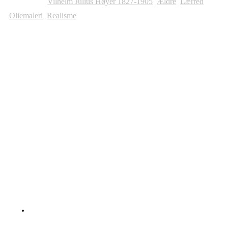
Kategorier:
Vilhelm Julius Høyer 1827-1905
,
Ældre
,
Lærred
,
Oliemaleri
,
Realisme
Andre Malerier Til Salg