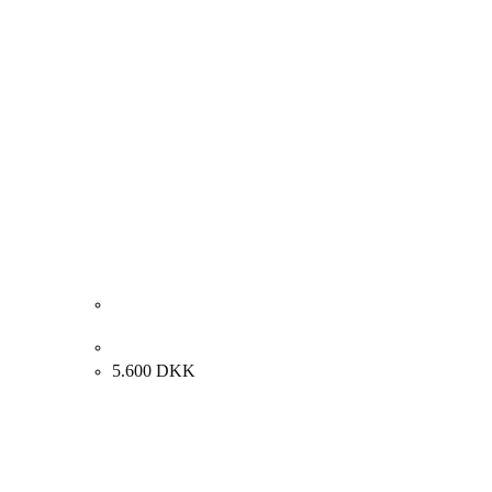
Niels Nielsen. Skagen, Sønderstrand, 1933. 37x61cm.
5.600
DKK