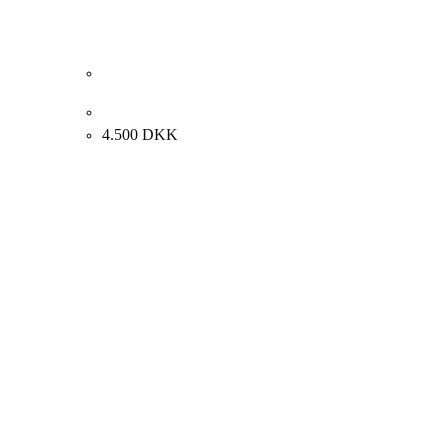
Børge Sornum. Komposition, 1970. 65x78cm.
4.500
DKK