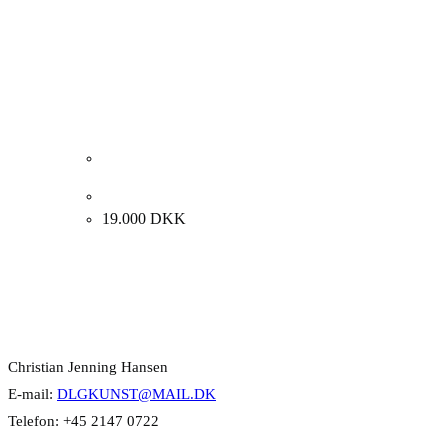
Anders Moseholm. Komposition, 2003. 95x95cm.
19.000
DKK
Kontakt Info
Christian Jenning Hansen
E-mail:
DLGKUNST@MAIL.DK
Telefon: +45 2147 0722