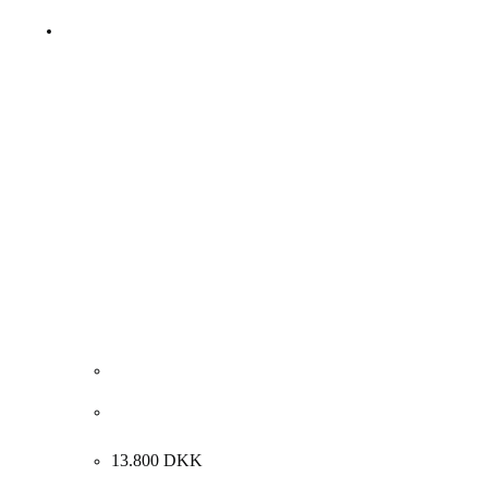
Lone Luna Vestergaard. Komposition, 2015.
150x150cm.
13.800
DKK