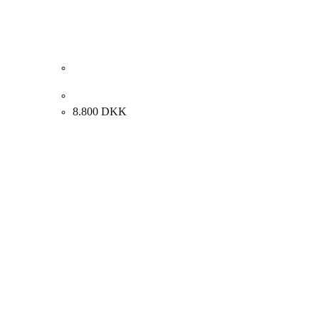
Mogens Hertz. Kystparti, Bornholm. 60x92cm.
8.800
DKK