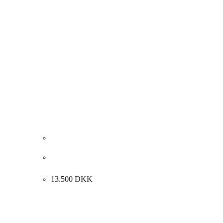
Henrik Busk Andersen. “Komposition”, 2022.
140x140cm.
13.500
DKK