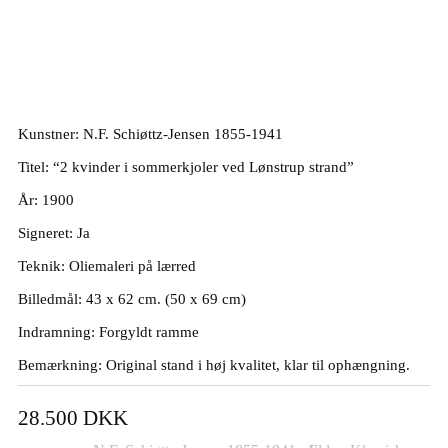
N.F. Schiøttz-Jensen “2 kvinder i
sommerkjoler ved Lønstrup” 43x62cm.
Kunstner: N.F. Schiøttz-Jensen 1855-1941
Titel: “2 kvinder i sommerkjoler ved Lønstrup strand”
År: 1900
Signeret: Ja
Teknik: Oliemaleri på lærred
Billedmål: 43 x 62 cm. (50 x 69 cm)
Indramning: Forgyldt ramme
Bemærkning: Original stand i høj kvalitet, klar til ophængning.
28.500
DKK