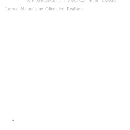
Kategorier:
N.F. Schiøttz-Jensen 1855-1941
,
Ældre
,
Klassisk
,
Lærred
,
Naturalisme
,
Oliemaleri
,
Realisme
Andre Malerier Til Salg