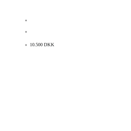
Henrik Busk Andersen “Komposition” 2026.
120x120cm.
10.500
DKK