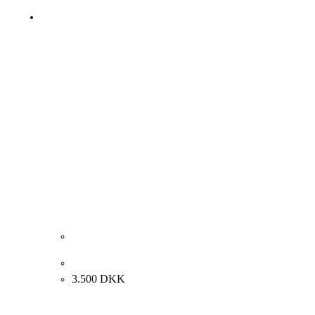
Eduard Borregaard. Blomster. 70x60cm.
3.500
DKK