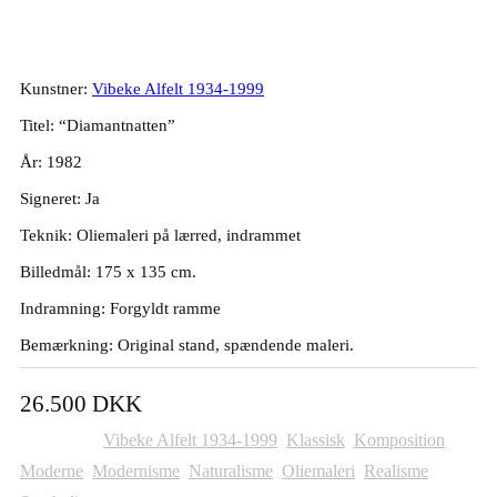
175x135cm
Kunstner:
Vibeke Alfelt 1934-1999
Titel: “Diamantnatten”
År: 1982
Signeret: Ja
Teknik: Oliemaleri på lærred, indrammet
Billedmål: 175 x 135 cm.
Indramning: Forgyldt ramme
Bemærkning: Original stand, spændende maleri.
26.500
DKK
Kategorier:
Vibeke Alfelt 1934-1999
,
Klassisk
,
Komposition
,
Moderne
,
Modernisme
,
Naturalisme
,
Oliemaleri
,
Realisme
,