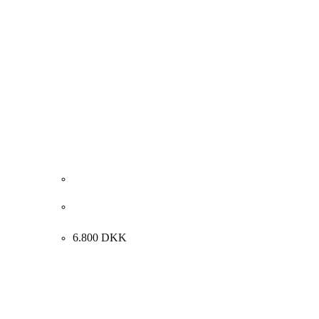
Rosita Engly. “Gi mig kaos tilbage som i de gamle
dage”. 100x120cm.
6.800
DKK