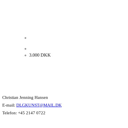
Ljudmila Vodopic. “Grå linje”, 2020. 70x50cm.
3.000
DKK
Kontakt Info
Christian Jenning Hansen
E-mail:
DLGKUNST@MAIL.DK
Telefon: +45 2147 0722
Kategorier