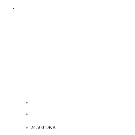
Jørgen Boberg. “Pædagogisk udsigt til crass”, 1987.
46x36cm.
24.500
DKK