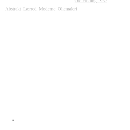
Varenummer (SKU):
613
Kategorier:
Ole Finding 1937
,
Abstrakt
,
Lærred
,
Moderne
,
Oliemaleri
Andre Malerier Til Salg