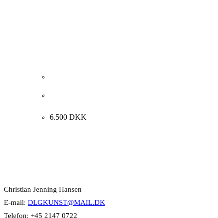
Henrik Busk Andersen “Komposition” 2025.
120x60cm.
6.500
DKK
Kontakt Info
Christian Jenning Hansen
E-mail:
DLGKUNST@MAIL.DK
Telefon: +45 2147 0722