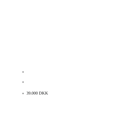
Lisbeth Ellinor “Kærlighedens væsen, citron bjerget”
2024. 150x200cm.
39.000
DKK