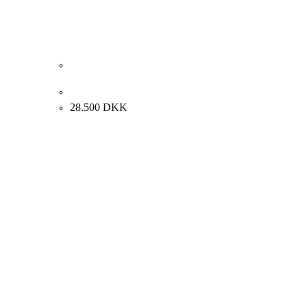
Albert Bertelsen. Rust komposition, 2006. 50x65cm.
28.500
DKK