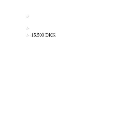
Wiliam Skotte Olsen. Komposition med fugl og pe
15.500
DKK