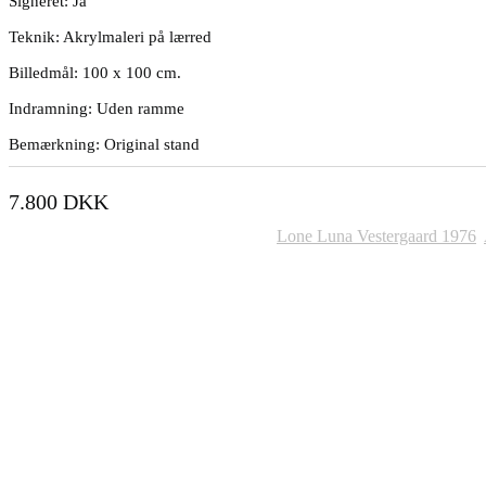
Signeret: Ja
Teknik: Akrylmaleri på lærred
Billedmål: 100 x 100 cm.
Indramning: Uden ramme
Bemærkning: Original stand
7.800
DKK
Varenummer (SKU):
1216
Kategorier:
Lone Luna Vestergaard 1976
,
Andre Malerier Til Salg