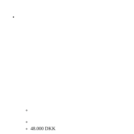
Albert Bertelsen. Komposition, 2008. 150x70cm.
48.000
DKK