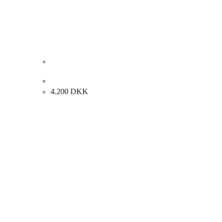
Axel P. Jensen. Marklandskab. 51x65cm.
4.200
DKK