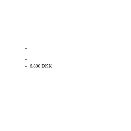
Rosita Engly. “Forførende forår”, 2014. 150x100cm.
6.800
DKK