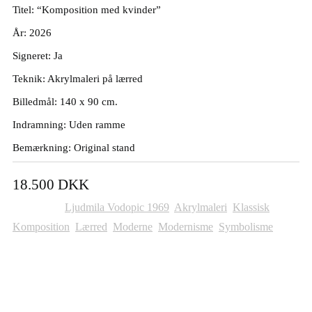
Titel: “Komposition med kvinder”
År: 2026
Signeret: Ja
Teknik: Akrylmaleri på lærred
Billedmål: 140 x 90 cm.
Indramning: Uden ramme
Bemærkning: Original stand
18.500
DKK
Kategorier:
Ljudmila Vodopic 1969
,
Akrylmaleri
,
Klassisk
,
Komposition
,
Lærred
,
Moderne
,
Modernisme
,
Symbolisme
Andre Malerier Til Salg