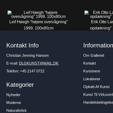
Leif Høegh “højere overvågning”
Erik Otto L
1999. 100x80cm
opdækning” 
4.800
DKK
6.8
Kontakt Info
Informatio
Christian Jenning Hansen
Om Galleriet
E-mail:
DLGKUNST@MAIL.DK
Kontakt
Telefon: +45 2147 0722
Kunstnere
Lokationer
Kategorier
Opkøb Af Kunst
Kunst Til Virkso
Nyheder
Handelsbetingels
Moderne
Naturalistisk