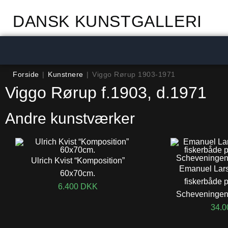
DANSK KUNSTGALLERI
Forside
|
Kunstnere
|
Viggo Rørup 1903-1971
Viggo Rørup f.1903, d.1971
Andre kunstværker
Ulrich Kvist “Komposition”
Emanuel Lars
60x70cm.
fiskerbåde 
6.400
DKK
Scheveningen
34.