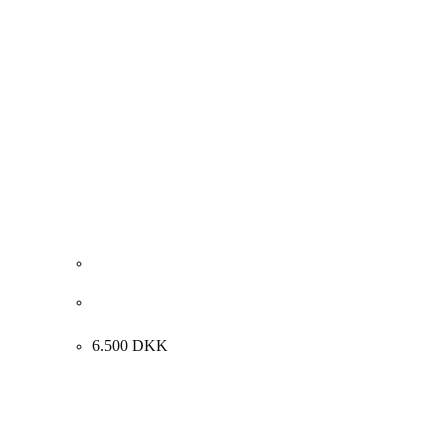
Bettina Winkelmann “Lied ohne Worte” 1999.
90x110cm
6.500
DKK