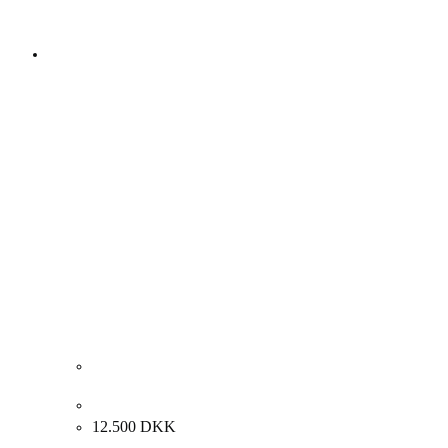
Tom Krøjer. Komposition med person, 1986. 90x58cm.
12.500
DKK