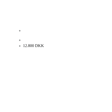
August Fischer. Hamborg, Tyskland. 31x39cm.
12.800
DKK