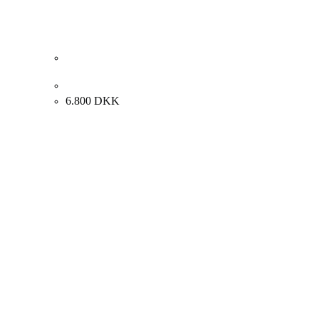
Henny Møller. Figurkomposition. 60x50cm.
6.800
DKK