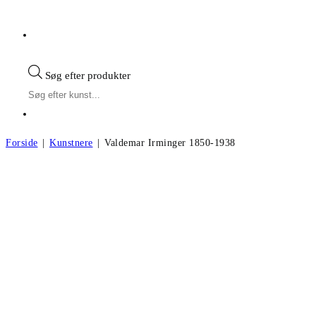
Søg efter produkter
Forside
|
Kunstnere
|
Valdemar Irminger 1850-1938
Valdemar Irminger f.1850, d.1938
Andre kunstværker