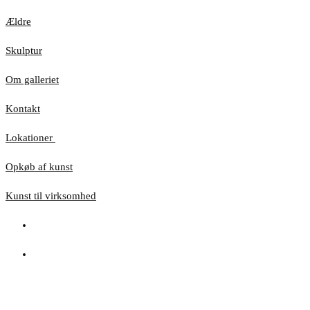
Ældre
Skulptur
Om galleriet
Kontakt
Lokationer
Opkøb af kunst
Kunst til virksomhed
Hjemmesiden anvender cookies for at sikre, at du
får den bedste oplevelse