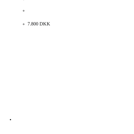
Jonas Pihl. “Straight through the Gate”, 2007.
60x50cm.
7.800
DKK