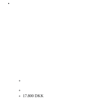
Jytte Loehr. Komposition, 1995. 130x95cm.
17.800
DKK