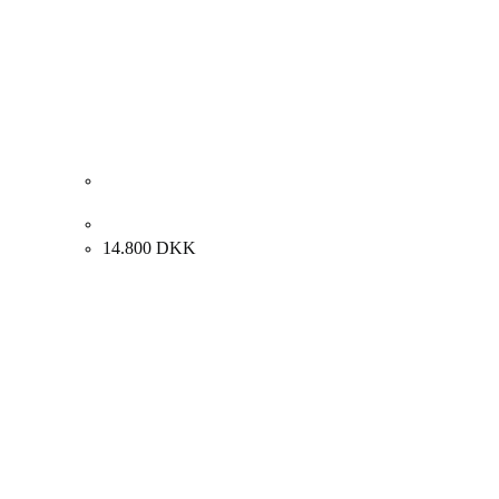
Kári Svensson. Uden titel, ca. 2010. 85x100cm.
14.800
DKK