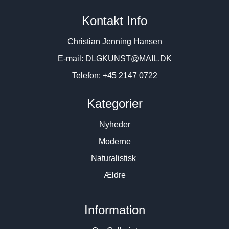
Allan Schmidt. “Overskåret”,
Lis Bjergsted. København,
Kontakt Info
1974. 81x65cm.
1958. 55x65cm.
6.200
DKK
4.800
DKK
Christian Jenning Hansen
E-mail:
DLGKUNST@MAIL.DK
Telefon: +45 2147 0722
Kategorier
Nyheder
Moderne
Naturalistisk
Ældre
Information