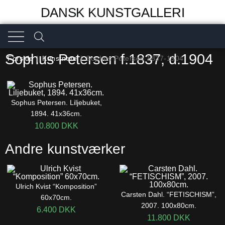
DANSK KUNSTGALLERI
Sophus Petersen f.1837, d.1904
Forside
|
Kunstnere
|
Sophus Petersen 1837-1904
Sophus Petersen. Liljebuket,
1894. 41x36cm.
10.800
DKK
Andre kunstværker
Ulrich Kvist “Komposition”
Carsten Dahl. “FETISCHISM”,
60x70cm.
2007. 100x80cm.
6.400
DKK
11.800
DKK