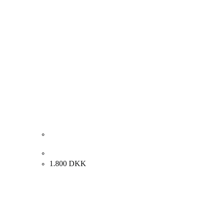
Yelva Vermehren. Blomster, 1904. 49x55cm.
1.800
DKK