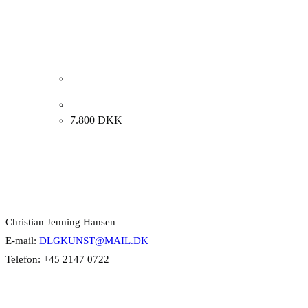
Annette Olesen “Abstraktion” 1989-1992. 70x52cm.
7.800
DKK
Kontakt Info
Christian Jenning Hansen
E-mail:
DLGKUNST@MAIL.DK
Telefon: +45 2147 0722
Kategorier