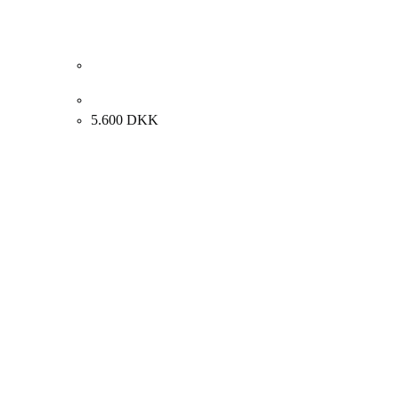
Nes Lerpa. Komposition. 73x79cm.
5.600
DKK