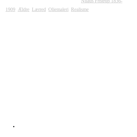
Varenummer (SKU):
1012
Kategorier:
Nilaus Fristrup 1836-
1909
,
Ældre
,
Lærred
,
Oliemaleri
,
Realisme
Andre Malerier Til Salg