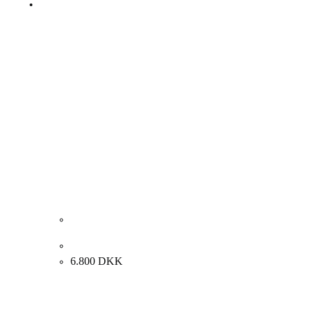
Christian Tangø. “What Bike?”, 2015. 80x80cm.
6.800
DKK