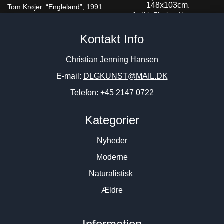
Tom Krøjer. “Engleland”, 1991.
Judith Fischer Hansen
75x100cm.
“Komposition” 1988.
24.800
DKK
Kontakt Info
148x103cm.
18.500
DKK
Christian Jenning Hansen
E-mail:
DLGKUNST@MAIL.DK
Telefon: +45 2147 0722
Kategorier
Nyheder
Moderne
Naturalistisk
Ældre