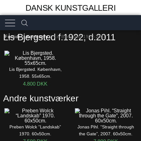
DANSK KUNSTGALLERI
Lis Bjergsted f.1922, d.2011
Forside
|
Kunstnere
|
Lis Bjergsted 1922-2011
Lis Bjergsted. København,
1958. 55x65cm.
4.800
DKK
Andre kunstværker
Preben Wolck “Landskab”
Jonas Pihl. “Straight through
1970. 60x50cm.
the Gate”, 2007. 60x50cm.