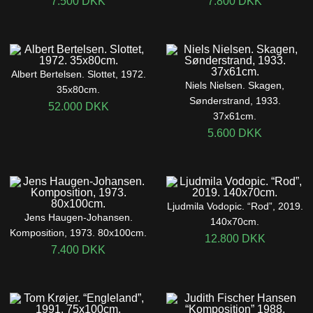
7.500
DKK
7.800
DKK
Albert Bertelsen. Slottet, 1972.
Niels Nielsen. Skagen,
35x80cm.
Sønderstrand, 1933.
52.000
DKK
37x61cm.
5.600
DKK
Ljudmila Vodopic. “Rod”, 2019.
Jens Haugen-Johansen.
140x70cm.
Komposition, 1973. 80x100cm.
12.800
DKK
7.400
DKK