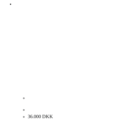
Theude Grønland. “Frugt”, 1869. 32x40cm.
36.000
DKK