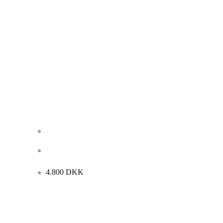
Leif Høegh. “PROVENCE – FANTASIER (II)”, 2001.
100x80cm.
4.800
DKK