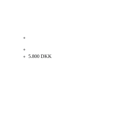
Preben Wolck “Vinterdag” 1965. 46x56cm.
5.800
DKK