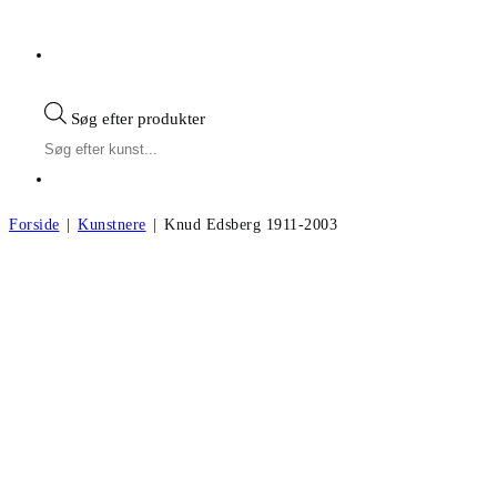
Søg efter produkter
Forside
|
Kunstnere
|
Knud Edsberg 1911-2003
Knud Edsberg f.1911, d.2003
Andre kunstværker