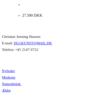
H.A. Brendekilde. “Rønnebæksholm”, Næstved 1911.
50x69cm.
27.500
DKK
Kontakt Info
Christian Jenning Hansen
E-mail:
DLGKUNST@MAIL.DK
Telefon: +45 2147 0722
Kategorier
Nyheder
Moderne
Naturalistisk
Ældre
Information