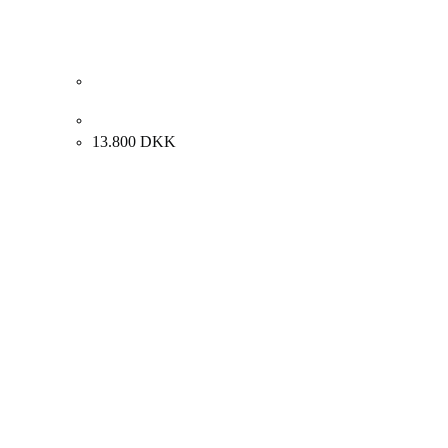
Henrik Busk Andersen “Komposition” 2024. 110x200cm
13.800
DKK