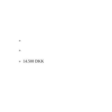
Wiliam Skotte Olsen “Figurkomposition” Ca. 1980.
70x80cm.
14.500
DKK