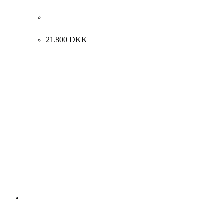
Preben Wolck. “DET LYSE-LAND ARARAT”, ca. 1970.
89x116cm.
21.800
DKK