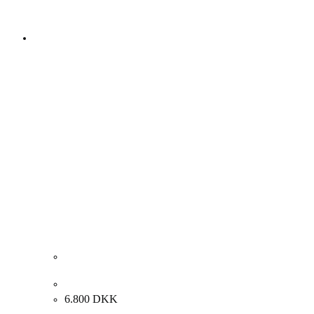
Susanne Aamund. Komposition, 2006. 90x80cm.
6.800
DKK