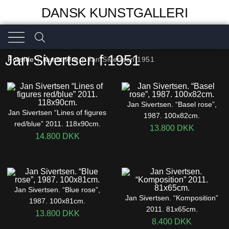
DANSK KUNSTGALLERI
Jan Sivertsen f.1951
Forside
|
Kunstnere
|
Jan Sivertsen 1951
Jan Sivertsen. “Basel rose”,
Jan Sivertsen “Lines of figures
1987. 100x82cm.
red/blue” 2011. 118x90cm.
13.800
DKK
14.800
DKK
Jan Sivertsen. “Blue rose”,
Jan Sivertsen. “Komposition”
1987. 100x81cm.
2011. 81x65cm.
13.800
DKK
8.400
DKK