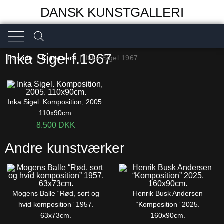
DANSK KUNSTGALLERI
Inka Sigel f.1967
Forside
|
Kunstnere
|
Inka Sigel 1967
Inka Sigel. Komposition, 2005.
110x90cm.
8.500
DKK
Andre kunstværker
Mogens Balle “Rød, sort og
Henrik Busk Andersen
hvid komposition” 1957.
“Komposition” 2025.
63x73cm.
160x90cm.