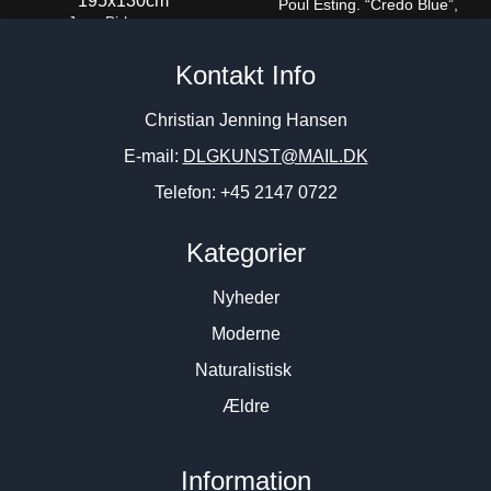
Poul Esting. “Credo Blue”,
Jens Birkemose
1999. 70x43cm.
“Komposition”, ca. 2000.
6.000
DKK
Kontakt Info
195x130cm
75.000
DKK
Christian Jenning Hansen
E-mail:
DLGKUNST@MAIL.DK
Telefon: +45 2147 0722
Kategorier
Nyheder
Moderne
Naturalistisk
Ældre
Information