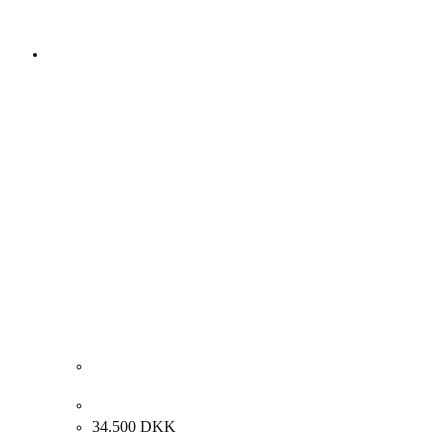
Anders Brinch. “White noise”, 2008. 200x200cm.
34.500
DKK