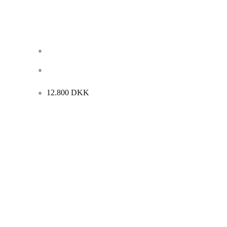
Jane Gry Haugum. “Nordic Light”, 2021-2022.
100x140cm.
12.800
DKK