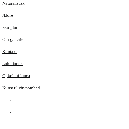
Naturalistisk
Ældre
Skulptur
Om galleriet
Kontakt
Lokationer
Opkøb af kunst
Kunst til virksomhed
Hjemmesiden anvender cookies for at sikre, at du
får den bedste oplevelse