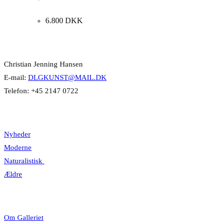
150x100cm.
6.800
DKK
Kontakt Info
Christian Jenning Hansen
E-mail:
DLGKUNST@MAIL.DK
Telefon: +45 2147 0722
Kategorier
Nyheder
Moderne
Naturalistisk
Ældre
Information
Om Galleriet