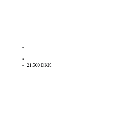
Albert Bertelsen. Murtema, 2006. 57x52cm.
21.500
DKK