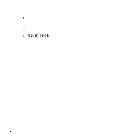
Evgenij Klenø. Marklandskab, 1963. 61x67cm.
6.800
DKK