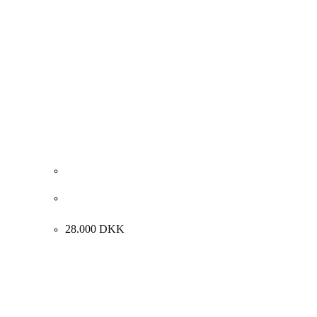
Richard Winther. “Vinkation of the right Women” 1978.
55x66cm.
28.000
DKK