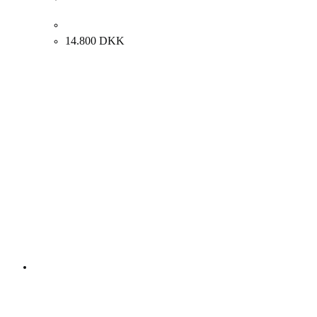
Fie Norsker. “Hellig Mand”, 2008. 100x120cm.
14.800
DKK