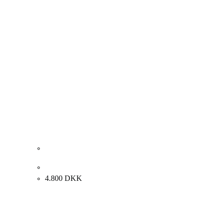
Jean-Marc Lafon. “Lodargyrite”, 1999. 70x54cm.
4.800
DKK