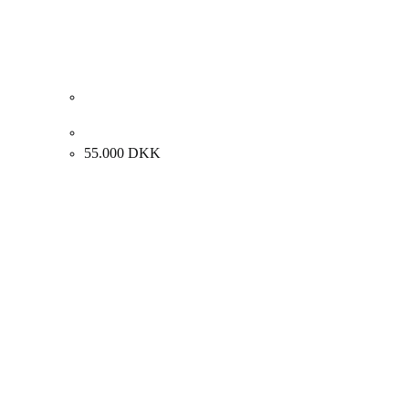
Gina Pellon “Den glemte gud” 1973. 130x97cm
55.000
DKK