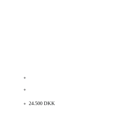
Jais Nielsen. “Parti fra Sainte-Marine”, Bregtagne 1911.
61x74cm.
24.500
DKK