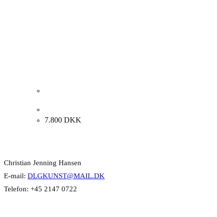
Rosita Engly. “HIMMELHUNDEN”, 2014. 120x130cm.
7.800
DKK
Kontakt Info
Christian Jenning Hansen
E-mail:
DLGKUNST@MAIL.DK
Telefon: +45 2147 0722
Kategorier