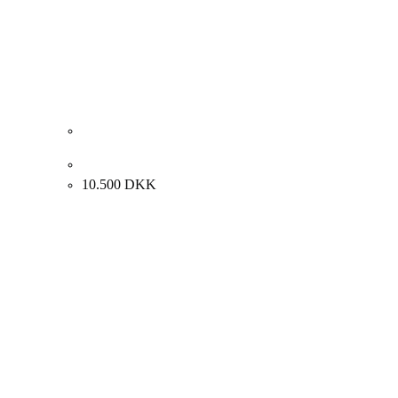
Poul S. Nielsen. “Kunstnerens datter” 50x60cm
10.500
DKK