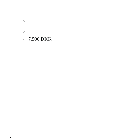
Ulrik Hoff “Vinteraften ved Trøjborg” 2004. 65x65cm
7.500
DKK