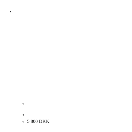
Lone Luna Vestergaard. Komposition. 75x75cm.
5.800
DKK