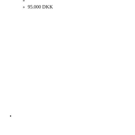
Holger Drachmann. “London Brigde”, 1874. 61x94cm.
95.000
DKK
Andre kunstværker