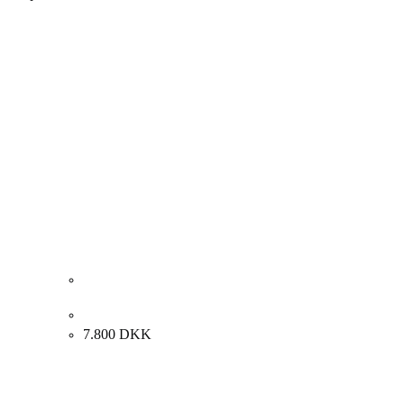
Carl Fischer. Landskab. 80x64cm.
7.800
DKK