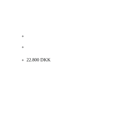
Eydun av Reyni. Komposition, Færøerne 2010.
75x90cm.
22.800
DKK