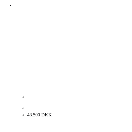
Albert Bertelsen. Gl. fotokasse, 1977. 80x100cm.
48.500
DKK