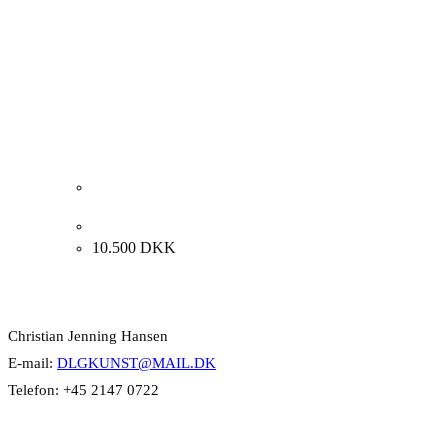
Finn Have. Komposition, 1983. 82x122cm.
10.500
DKK
Kontakt Info
Christian Jenning Hansen
E-mail:
DLGKUNST@MAIL.DK
Telefon: +45 2147 0722
Kategorier