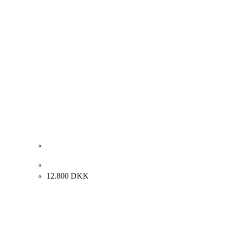
Nes Lerpa. Komposition, Holstebro 1989. 130x90cm.
12.800
DKK