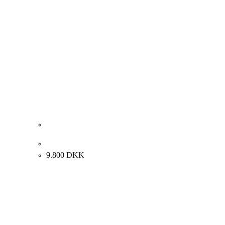
Ole Finding. “Den Musikalske Kyst”, 2008. 120x100cm.
9.800
DKK