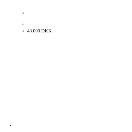
Kaspar Bonnén. “Gåden. The Riddle”, 2007. 115x115cm.
48.000
DKK