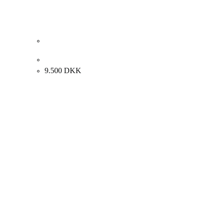
Carl Fischer. Kvindeportræt. 65x50cm.
9.500
DKK