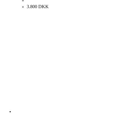
Finn Mickelborg. Komposition, 1996. 71x58cm.
3.800
DKK
Andre kunstværker