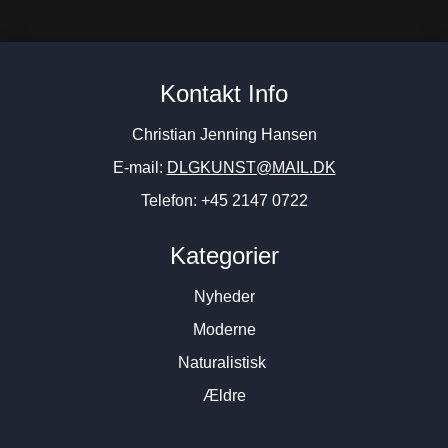
Jan Sierhuis. Komposition,
Albert Bertelsen “Vinter ved
Kontakt Info
2005. 73x100cm.
kirke” 1974. 50x80cm.
15.800
DKK
45.000
DKK
Christian Jenning Hansen
E-mail:
DLGKUNST@MAIL.DK
Telefon: +45 2147 0722
Kategorier
Nyheder
Moderne
Naturalistisk
Ældre