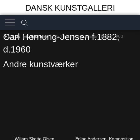
DANSK KUNSTGALLERI
Carl Hornung-Jensen f.1882,
Forside
|
Kunstnere
|
Carl Hornung-Jensen 1882-1960
d.1960
Andre kunstværker
Wiliam Skotte Olsen.
Erling Andersen. Komposition,