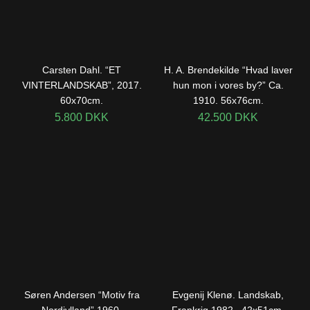
Carsten Dahl. “ET
H. A. Brendekilde “Hvad laver
VINTERLANDSKAB”, 2017.
hun mon i vores by?” Ca.
60x70cm.
1910. 56x76cm.
5.800
DKK
42.500
DKK
Søren Andersen “Motiv fra
Evgenij Klenø. Landskab,
Nordjylland” 1960.
Frankrig 1982 . 42x51cm.