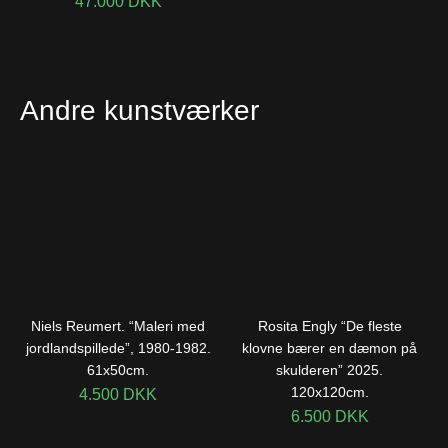
47.000
DKK
Andre kunstværker
Niels Reumert. “Maleri med
Rosita Engly “De fleste
jordlandspillede”, 1980-1982.
klovne bærer en dæmon på
61x50cm.
skulderen” 2025.
120x120cm.
4.500
DKK
6.500
DKK