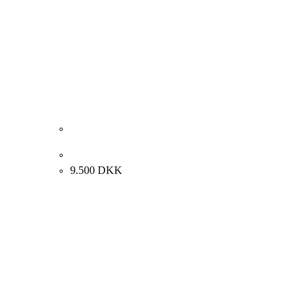
Finn Sørensen “Komposition” 2008. 100x100cm.
9.500
DKK