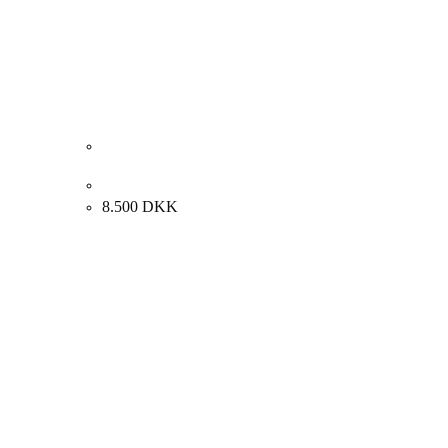
Fred Sieger. Komposition. 50x60cm.
8.500
DKK