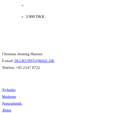
Erik Bille Christiansen. Komposition, 2000.
30x25cm.
3.900
DKK
Kontakt Info
Christian Jenning Hansen
E-mail:
DLGKUNST@MAIL.DK
Telefon: +45 2147 0722
Kategorier
Nyheder
Moderne
Naturalistisk
Ældre