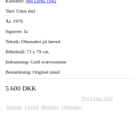
Kunstner:
Nes Lerpa 1942
Titel: Uden titel
År: 1979
Signeret: Ja
Teknik: Oliemaleri på lærred
Billedmål: 73 x 79 cm.
Indramning: Guld svæveramme
Bemærkning: Original stand
5.600
DKK
Varenummer (SKU):
1043
Kategorier:
Nes Lerpa 1942
,
Abstrakt
,
Lærred
,
Moderne
,
Oliemaleri
Andre Malerier Til Salg