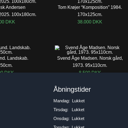
usk Andersen
Tom Krøjer “Komposition” 1984.
 2025. 100x180cm.
170x125cm.
800
DKK
38.000
DKK
nd. Landskab.
Svend Åge Madsen. Norsk gård,
x50cm.
1973. 95x110cm.
00
DKK
8.500
DKK
n
Åbningstider
Mandag: Lukket
Tirsdag: Lukket
Onsdag: Lukket
Torsdag: Lukket