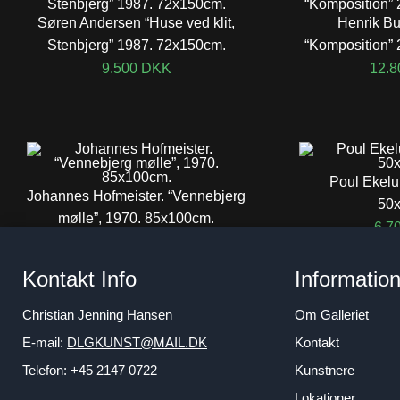
Søren Andersen “Huse ved klit,
Henrik B
Stenbjerg” 1987. 72x150cm.
“Komposition”
9.500
DKK
12.
Poul Ekelu
Johannes Hofmeister. “Vennebjerg
50
mølle”, 1970. 85x100cm.
6.7
44.500
DKK
Kontakt Info
Informatio
Christian Jenning Hansen
Om Galleriet
E-mail:
DLGKUNST@MAIL.DK
Kontakt
Telefon: +45 2147 0722
Kunstnere
Lokationer