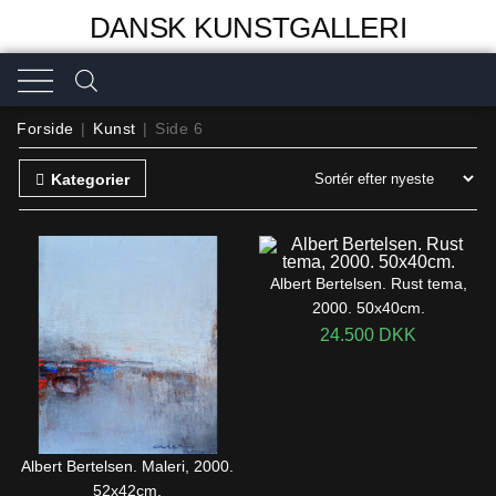
DANSK KUNSTGALLERI
Forside
|
Kunst
|
Side 6
Kategorier
Albert Bertelsen. Rust tema,
2000. 50x40cm.
24.500
DKK
Albert Bertelsen. Maleri, 2000.
52x42cm.