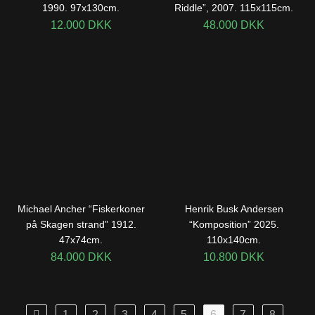
1990. 97x130cm.
Riddle”, 2007. 115x115cm.
12.000
DKK
48.000
DKK
Michael Ancher “Fiskerkoner
Henrik Busk Andersen
på Skagen strand” 1912.
“Komposition” 2025.
47x74cm.
110x140cm.
84.000
DKK
10.800
DKK
1
2
3
4
5
6
7
8