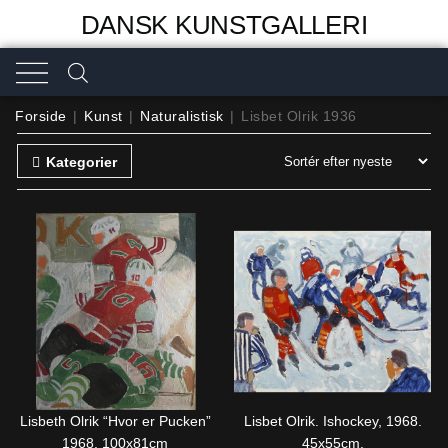
DANSK KUNSTGALLERI
Forside
|
Kunst
|
Naturalistisk
|
Lisbet Olrik 1936
Kategorier
Lisbeth Olrik “Hvor er Pucken”
Lisbet Olrik. Ishockey, 1968.
1968. 100x81cm
45x55cm.