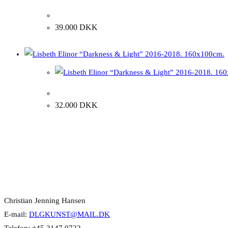
Lisbeth Ellinor “Kærlighedens væsen, citron bjer
39.000
DKK
Lisbeth Elinor “Darkness & Light” 2016-2018. 1
32.000
DKK
Kontakt Info
Christian Jenning Hansen
E-mail:
DLGKUNST@MAIL.DK
Telefon: +45 2147 0722