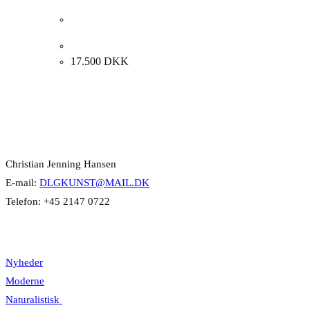
Simon Simonsen. Pointerhvalp, 1919. 40x30cm.
17.500
DKK
Kontakt Info
Christian Jenning Hansen
E-mail:
DLGKUNST@MAIL.DK
Telefon: +45 2147 0722
Kategorier
Nyheder
Moderne
Naturalistisk