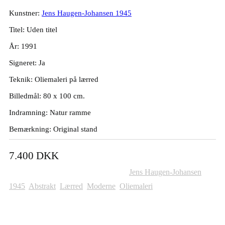
Kunstner:
Jens Haugen-Johansen 1945
Titel: Uden titel
År: 1991
Signeret: Ja
Teknik: Oliemaleri på lærred
Billedmål: 80 x 100 cm.
Indramning: Natur ramme
Bemærkning: Original stand
7.400
DKK
Varenummer (SKU):
173
Kategorier:
Jens Haugen-Johansen
1945
,
Abstrakt
,
Lærred
,
Moderne
,
Oliemaleri
Andre Malerier Til Salg