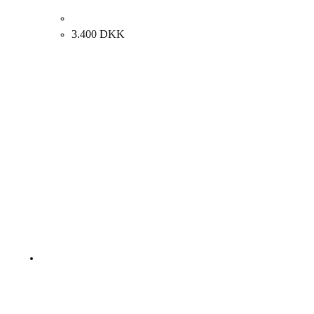
Henrik Have “Jasons fødder” 1991. 30x40cm
3.400
DKK