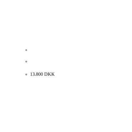
Henrik Busk Andersen “Komposition” 2024.
110x200cm
13.800
DKK