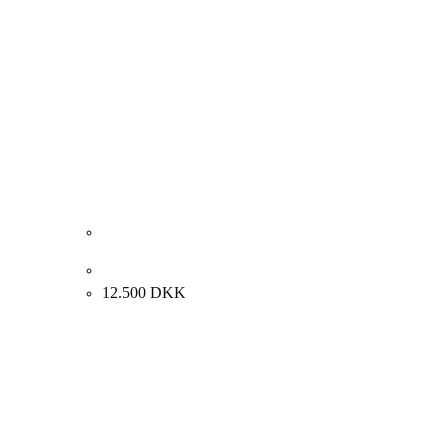
Lise Blaabjerg “Dis over by Callas” 2003. 92x72cm.
12.500
DKK