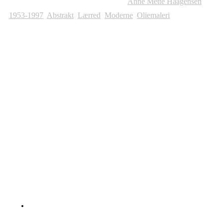
Varenummer (SKU):
203
Kategorier:
Anne Mette Haagensen
1953-1997
,
Abstrakt
,
Lærred
,
Moderne
,
Oliemaleri
Andre Malerier Til Salg