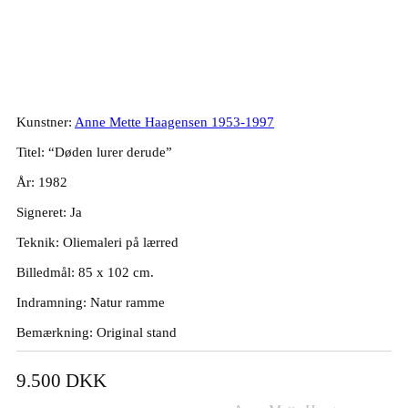
Anne Mette Haagensen. “Døden lurer
derude”, 1982. 85x102cm.
Kunstner:
Anne Mette Haagensen 1953-1997
Titel: “Døden lurer derude”
År: 1982
Signeret: Ja
Teknik: Oliemaleri på lærred
Billedmål: 85 x 102 cm.
Indramning: Natur ramme
Bemærkning: Original stand
9.500
DKK