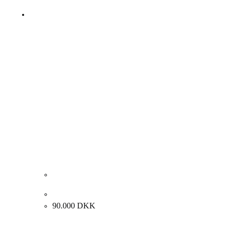
Albert Bertelsen “Tågen kommer” 1978. 120x125cm.
90.000
DKK