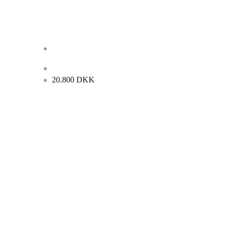
Ulla Diedrichsen. Komposition, 1996. 119x116cm.
20.800
DKK