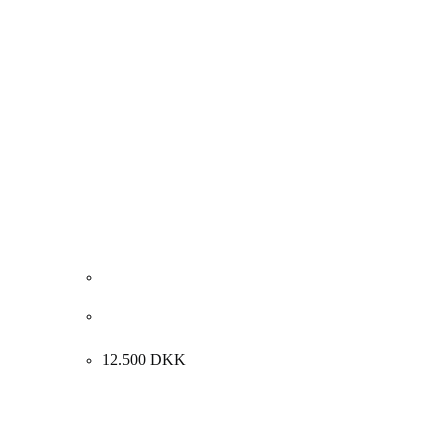
Tom Krøjer. Komposition med person, 1986.
90x58cm.
12.500
DKK