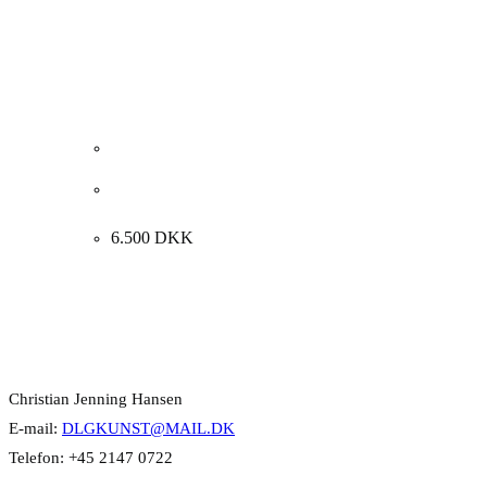
Henrik Busk Andersen “Komposition” 2025.
120x60cm.
6.500
DKK
Kontakt Info
Christian Jenning Hansen
E-mail:
DLGKUNST@MAIL.DK
Telefon: +45 2147 0722