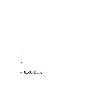
Frodo Mikkelsen “Frodo i eventyrland” 2013.
50x60cm.
8.500
DKK