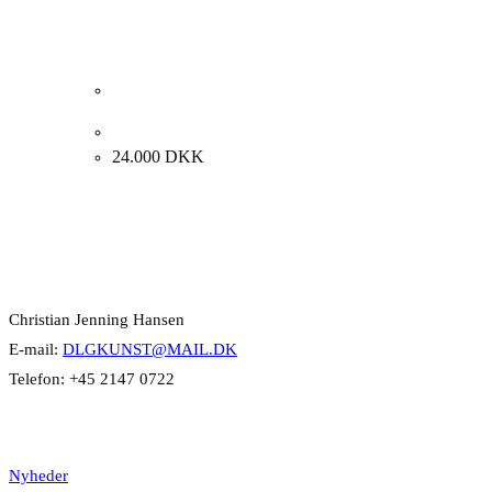
Per Arnoldi “Komposition” 1991. 90x60cm
24.000
DKK
Kontakt Info
Christian Jenning Hansen
E-mail:
DLGKUNST@MAIL.DK
Telefon: +45 2147 0722
Kategorier
Nyheder