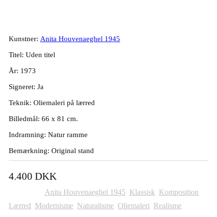
1973. 66x81cm.
Kunstner:
Anita Houvenaeghel 1945
Titel: Uden titel
År: 1973
Signeret: Ja
Teknik: Oliemaleri på lærred
Billedmål: 66 x 81 cm.
Indramning: Natur ramme
Bemærkning: Original stand
4.400
DKK
Kategorier:
Anita Houvenaeghel 1945
,
Klassisk
,
Komposition
,
Lærred
,
Modernisme
,
Naturalisme
,
Oliemaleri
,
Realisme