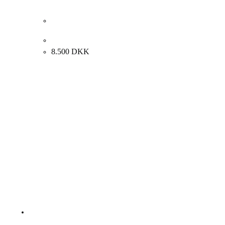
Carl Fischer. Blomster. 65x54cm.
8.500
DKK