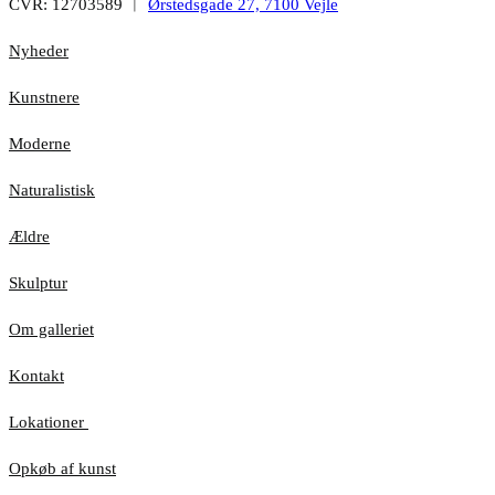
CVR: 12703589 ︱
Ørstedsgade 27, 7100 Vejle
Nyheder
Kunstnere
Moderne
Naturalistisk
Ældre
Skulptur
Om galleriet
Kontakt
Lokationer
Opkøb af kunst