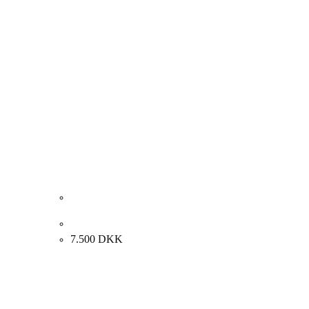
Preben Wolck “Landskab” 1970. 60x50cm.
7.500
DKK