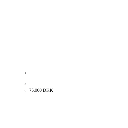
Jens Birkemose “Komposition”, ca. 2000. 130x195cm
75.000
DKK