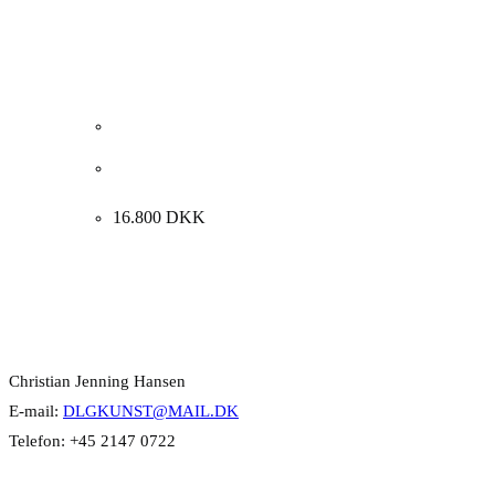
Kay Christensen. “La Mouche”, Paris, 1947.
73x50cm.
16.800
DKK
Kontakt Info
Christian Jenning Hansen
E-mail:
DLGKUNST@MAIL.DK
Telefon: +45 2147 0722
Kategorier