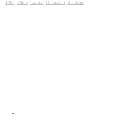
1907
,
Ældre
,
Lærred
,
Oliemaleri
,
Realisme
Andre Malerier Til Salg