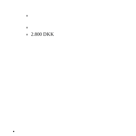
Evgenij Klenø. “FANØ”, 1990. 55x64cm.
2.800
DKK