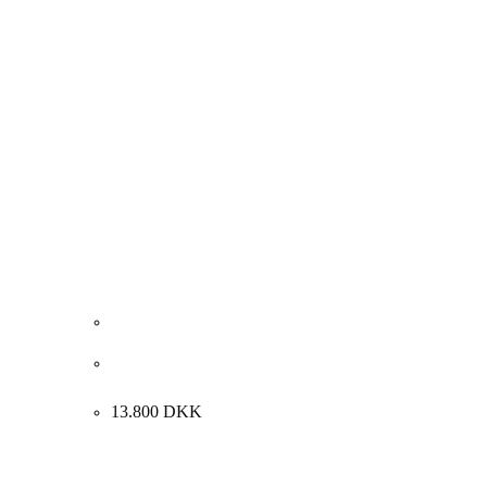
Lone Luna Vestergaard. Komposition, 2015.
150x150cm.
13.800
DKK