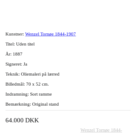
bad betragter to firben, 1887.
70x52cm.
Kunstner:
Wenzel Tornøe 1844-1907
Titel: Uden titel
År: 1887
Signeret: Ja
Teknik: Oliemaleri på lærred
Billedmål: 70 x 52 cm.
Indramning: Sort ramme
Bemærkning: Original stand
64.000
DKK
Varenummer (SKU):
2006
Kategorier:
Wenzel Tornøe 1844-