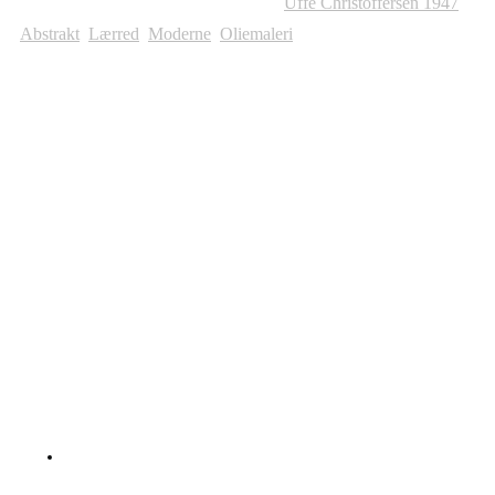
Varenummer (SKU):
215
Kategorier:
Uffe Christoffersen 1947
,
Abstrakt
,
Lærred
,
Moderne
,
Oliemaleri
Andre Malerier Til Salg