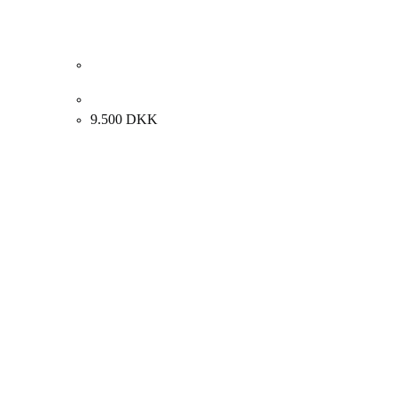
Finn Sørensen “Komposition” 2008. 100x100cm.
9.500
DKK