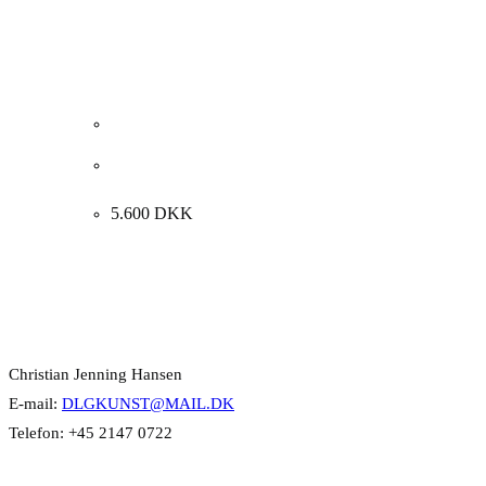
Aage Bertelsen. “Tåget efterårsdag”, Birkerød 1910.
33x43cm.
5.600
DKK
Kontakt Info
Christian Jenning Hansen
E-mail:
DLGKUNST@MAIL.DK
Telefon: +45 2147 0722
Kategorier