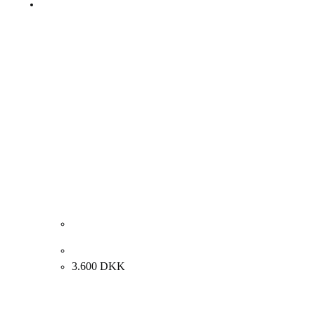
P.O. Hansen. Komposition, 1966. 35x55cm.
3.600
DKK