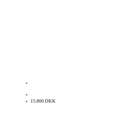
August Plum. Pige fra Tahiti. 67x64cm.
15.800
DKK