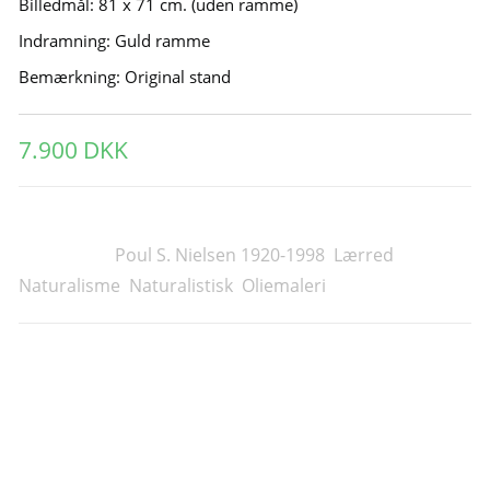
Billedmål: 81 x 71 cm. (uden ramme)
Indramning: Guld ramme
Bemærkning: Original stand
7.900
DKK
Varenummer (SKU):
C646
Kategorier:
Poul S. Nielsen 1920-1998
,
Lærred
,
Naturalisme
,
Naturalistisk
,
Oliemaleri
Andre Malerier Til Salg