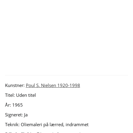
Poul S. Nielsen. Interiør med personer,
1965. 81x71cm.
Kunstner:
Poul S. Nielsen 1920-1998
Titel: Uden titel
År: 1965
Signeret: Ja
Teknik: Oliemaleri på lærred, indrammet