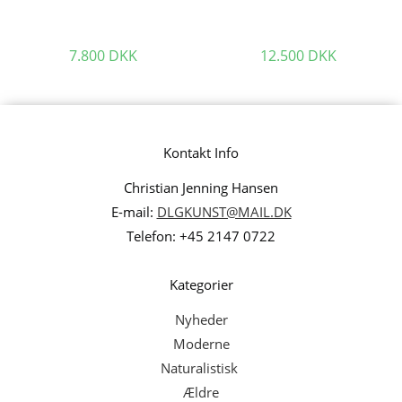
Jonas Pihl. “Straight through
Loui Michael “Komposition”
the Gate”, 2007. 60x50cm.
1968. 82x100cm.
7.800
DKK
12.500
DKK
Kontakt Info
Christian Jenning Hansen
E-mail:
DLGKUNST@MAIL.DK
Telefon: +45 2147 0722
Kategorier
Nyheder
Moderne
Naturalistisk
Ældre