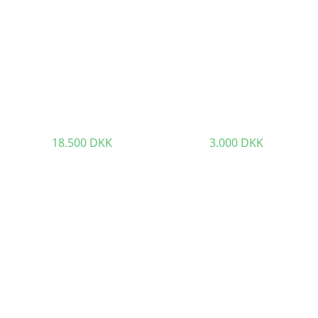
Julius Paulsen “Interiør med
Annette Wier. “Uden ham”,
kvinde” 1917. 68x75cm.
1998. 45x45cm.
18.500
DKK
3.000
DKK