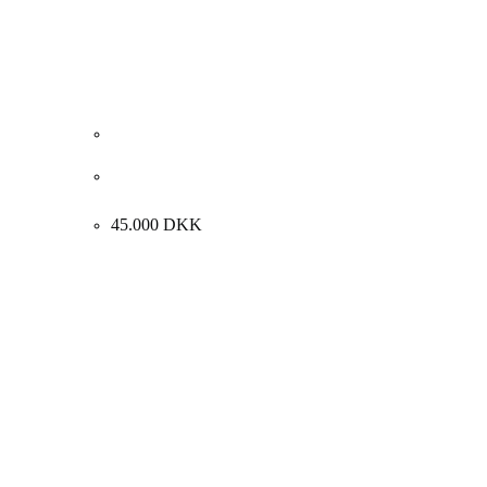
Carl Fischer “Interiør med rygvendt kvinde” ca.
1925. 69x59cm.
45.000
DKK