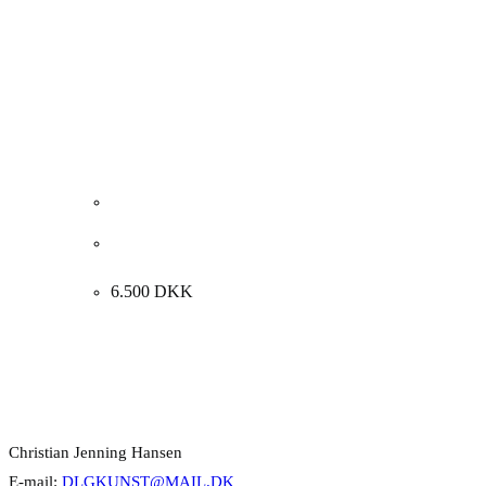
Steffen Jørgensen “Komposition med kvinde” 1995.
46x52cm.
6.500
DKK
Kontakt Info
Christian Jenning Hansen
E-mail:
DLGKUNST@MAIL.DK