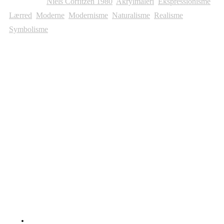
Kategorier:
Niels Corfitzen 1980
,
Akrylmaleri
,
Ekspressionisme
,
Lærred
,
Moderne
,
Modernisme
,
Naturalisme
,
Realisme
,
Symbolisme
Andre Malerier Til Salg