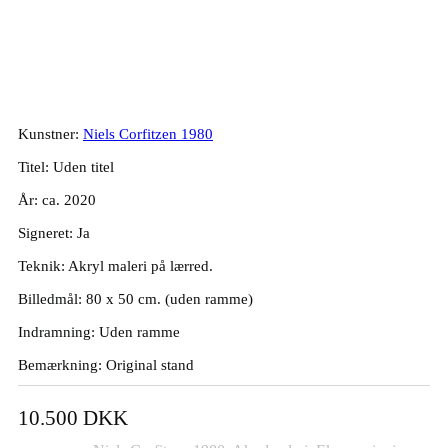
Niels Corfitzen. “Landskabs fantasi
med bjerge og kyst”, 80x50cm
Kunstner:
Niels Corfitzen 1980
Titel: Uden titel
År: ca. 2020
Signeret: Ja
Teknik: Akryl maleri på lærred.
Billedmål: 80 x 50 cm. (uden ramme)
Indramning: Uden ramme
Bemærkning: Original stand
10.500
DKK