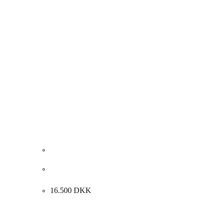
Judith Fischer-Hansen. Komposition, 1991.
100x81cm.
16.500
DKK