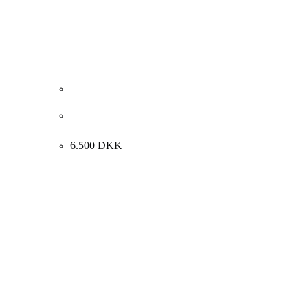
Steffen Jørgensen “Komposition med kvinde” 1995.
46x52cm.
6.500
DKK