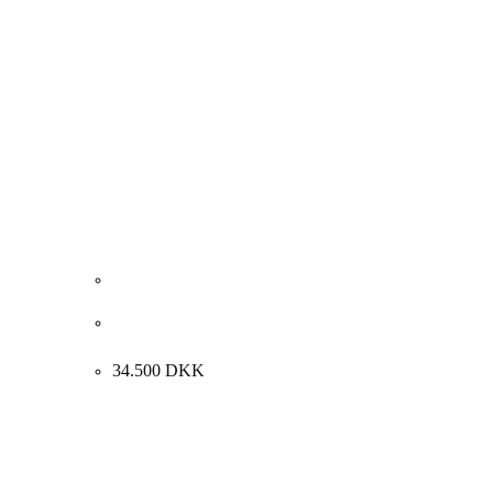
Kurt Trampedach. “Monotop, unika”, 1990.
80x58cm.
34.500
DKK