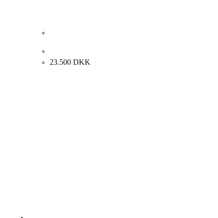
Kay Nielsen “Portræt” 1910. 23x15cm.
23.500
DKK