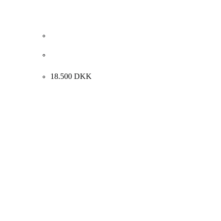
Jean Messagier. “Le Pre appapine”, ca. 1960.
75x94cm.
18.500
DKK