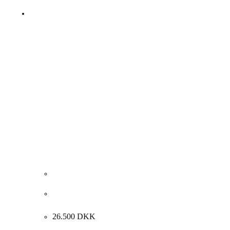
Johan Thomas Lundbye. Interiør med mor og datter,
og lille barn med hunde, 1847. 27x20cm.
26.500
DKK