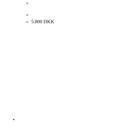
Lise Malinovsky. “Komposition”, 1987. 30x25cm.
5.800
DKK