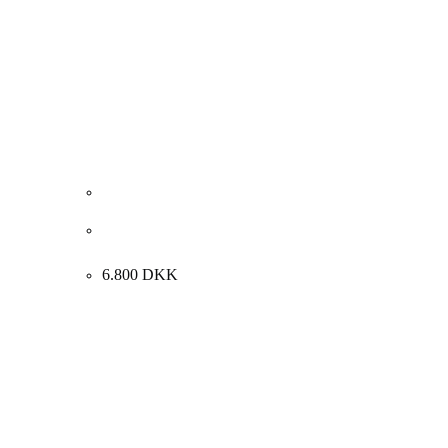
Jørgen Haugen Sørensen “Komposition, akvarel på
håndlavet papir” 1976. 76x57cm
6.800
DKK