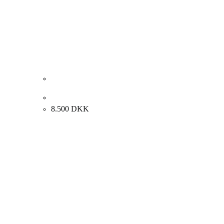
Rudi Olsen. “MISS ITALY”, 1990-1994. 100x81cm.
8.500
DKK