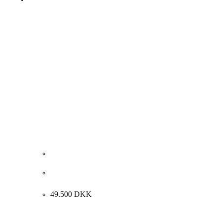
Ole AAkjær “Komposition med kvinde” 2017.
102x77cm.
49.500
DKK