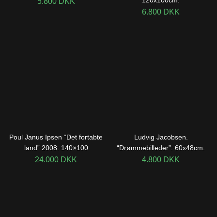
5.800
DKK
6.800
DKK
Poul Janus Ipsen “Det fortabte
Ludvig Jacobsen.
land” 2008. 140×100
“Drømmebilleder”. 60x48cm.
24.000
DKK
4.800
DKK