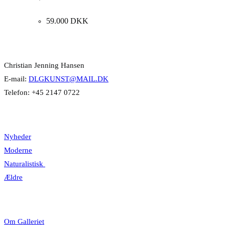
81x100cm.
59.000
DKK
Kontakt Info
Christian Jenning Hansen
E-mail:
DLGKUNST@MAIL.DK
Telefon: +45 2147 0722
Kategorier
Nyheder
Moderne
Naturalistisk
Ældre
Information
Om Galleriet