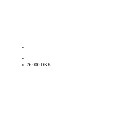
Albert Bertelsen Ved lågen, 1966. 120x82cm
76.000
DKK