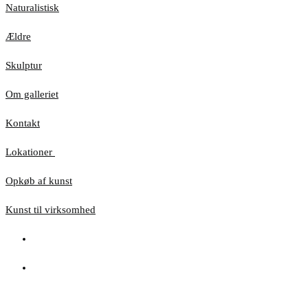
Naturalistisk
Ældre
Skulptur
Om galleriet
Kontakt
Lokationer
Opkøb af kunst
Kunst til virksomhed
Hjemmesiden anvender cookies for at sikre, at du
får den bedste oplevelse