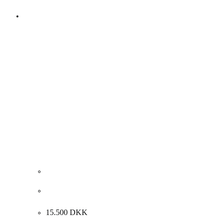
Allan Schmidt “Konkret komposition” 1953.
118x101cm.
15.500
DKK