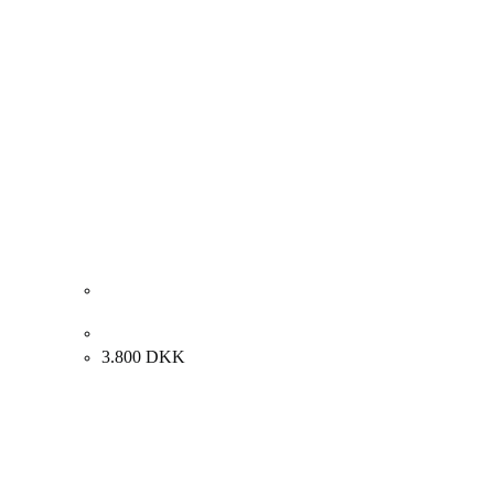
Albert Naur. Blomster, 1938. 49x60cm.
3.800
DKK