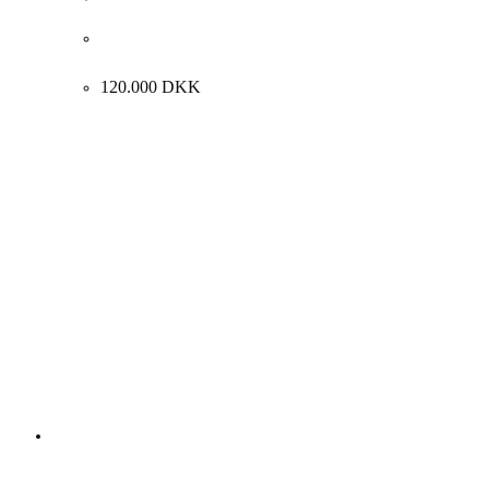
Anette Harboe Flensburg “Komposition” 2006.
80x130cm.
120.000
DKK