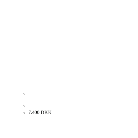
Jens Haugen-Johansen. Komposition, 1973. 80x100cm.
7.400
DKK