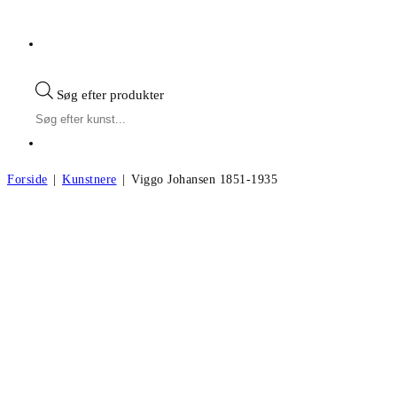
Søg efter produkter
Forside
|
Kunstnere
|
Viggo Johansen 1851-1935
Viggo Johansen f.1851, d.1935
Andre kunstværker