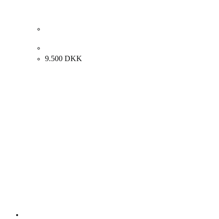
Søren Elgaard “Torso, Glyptoteket” 2001. 70x100cm.
9.500
DKK