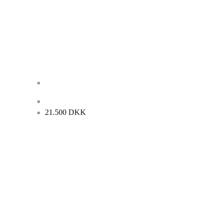
Peter Skovgaard. “Komposition”, 2015. 120x100cm
21.500
DKK