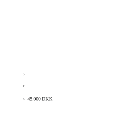
Carl Fischer “Interiør med rygvendt kvinde” ca. 1925.
69x59cm.
45.000
DKK