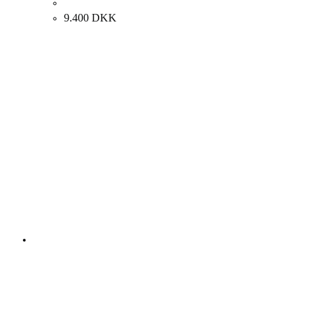
Carsten Dahl. “RIBE GALGEBAKKE”, 2017. 60x80cm.
9.400
DKK