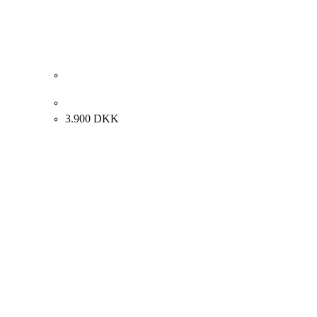
Henry Fabricius Jensen. Flasker, ca. 1980. 50x64cm.
3.900
DKK