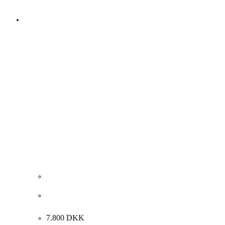
Rosita Engly. “ET STORT MENNESKE”, 2014.
120x130cm.
7.800
DKK