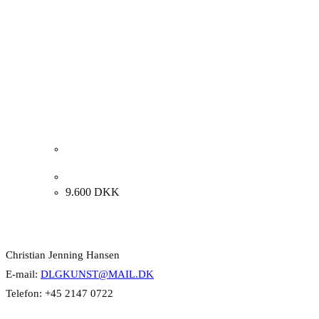
Poul Janus Ipsen. “ENERGIKASSEN II”. 81x100cm.
9.600
DKK
Kontakt Info
Christian Jenning Hansen
E-mail:
DLGKUNST@MAIL.DK
Telefon: +45 2147 0722