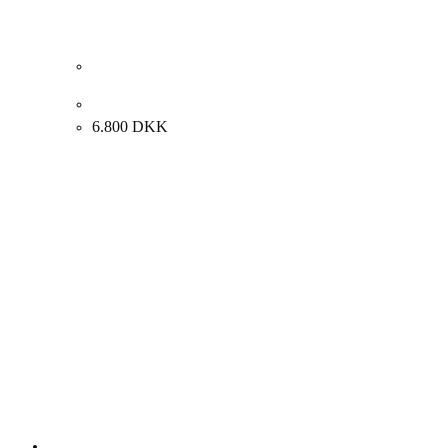
Henny Møller. Figurkomposition. 61x50cm.
6.800
DKK