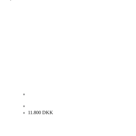
Eydun av Reyni. Komposition, Færøerne 1995. 55x65m.
11.800
DKK